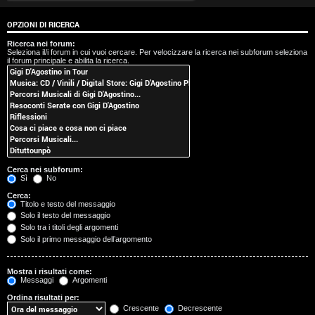
t
OPZIONI DI RICERCA
i
Ricerca nei forum:
Seleziona il/i forum in cui vuoi cercare. Per velocizzare la ricerca nei subforum seleziona
s
il forum principale e abilita la ricerca.
e
n
z
a
Cerca nei subforum:
r
Sì
No
Cerca:
i
Titolo e testo del messaggio
Solo il testo del messaggio
s
Solo tra i titoli degli argomenti
Solo il primo messaggio dell’argomento
p
o
Mostra i risultati come:
Messaggi
Argomenti
s
Ordina risultati per:
Crescente
Decrescente