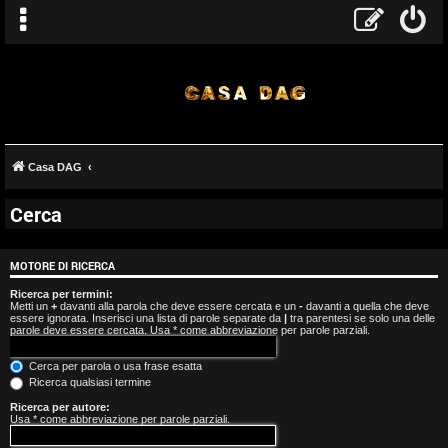
Casa DAG
Cerca
A
r
MOTORE DI RICERCA
g
Ricerca per termini:
Metti un
+
davanti alla parola che deve essere cercata e un
-
davanti a quella che deve
essere ignorata. Inserisci una lista di parole separate da
|
tra parentesi se solo una delle
o
parole deve essere cercata. Usa * come abbreviazione per parole parziali.
m
Cerca per parola o usa frase esatta
Ricerca qualsiasi termine
e
Ricerca per autore:
Usa * come abbreviazione per parole parziali.
n