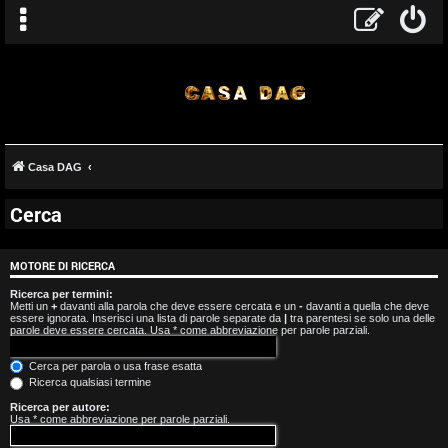
Casa DAG
Cerca
A
r
MOTORE DI RICERCA
g
Ricerca per termini:
Metti un
+
davanti alla parola che deve essere cercata e un
-
davanti a quella che deve
essere ignorata. Inserisci una lista di parole separate da
|
tra parentesi se solo una delle
o
parole deve essere cercata. Usa * come abbreviazione per parole parziali.
m
Cerca per parola o usa frase esatta
Ricerca qualsiasi termine
e
Ricerca per autore:
Usa * come abbreviazione per parole parziali.
n