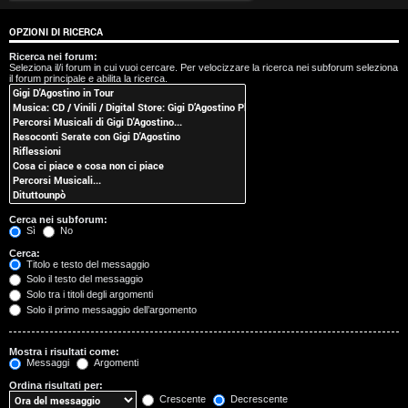
t
OPZIONI DI RICERCA
i
Ricerca nei forum:
Seleziona il/i forum in cui vuoi cercare. Per velocizzare la ricerca nei subforum seleziona
s
il forum principale e abilita la ricerca.
e
n
z
a
Cerca nei subforum:
r
Sì
No
Cerca:
i
Titolo e testo del messaggio
Solo il testo del messaggio
s
Solo tra i titoli degli argomenti
Solo il primo messaggio dell’argomento
p
o
Mostra i risultati come:
Messaggi
Argomenti
s
Ordina risultati per:
Crescente
Decrescente