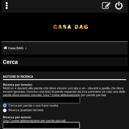
Casa DAG
Cerca
A
r
MOTORE DI RICERCA
g
Ricerca per termini:
Metti un
+
davanti alla parola che deve essere cercata e un
-
davanti a quella che deve
essere ignorata. Inserisci una lista di parole separate da
|
tra parentesi se solo una delle
o
parole deve essere cercata. Usa * come abbreviazione per parole parziali.
m
Cerca per parola o usa frase esatta
Ricerca qualsiasi termine
e
Ricerca per autore:
Usa * come abbreviazione per parole parziali.
n