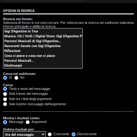
t
OPZIONI DI RICERCA
i
Ricerca nei forum:
Seleziona il/i forum in cui vuoi cercare. Per velocizzare la ricerca nei subforum seleziona
s
il forum principale e abilita la ricerca.
e
n
z
a
Cerca nei subforum:
r
Sì
No
Cerca:
i
Titolo e testo del messaggio
Solo il testo del messaggio
s
Solo tra i titoli degli argomenti
Solo il primo messaggio dell’argomento
p
o
Mostra i risultati come:
Messaggi
Argomenti
s
Ordina risultati per:
Crescente
Decrescente