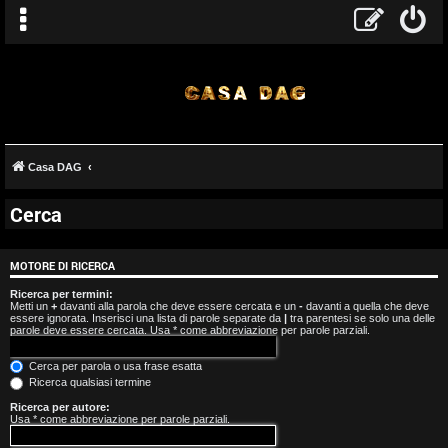
Casa DAG
Cerca
A
r
MOTORE DI RICERCA
g
Ricerca per termini:
Metti un
+
davanti alla parola che deve essere cercata e un
-
davanti a quella che deve
essere ignorata. Inserisci una lista di parole separate da
|
tra parentesi se solo una delle
o
parole deve essere cercata. Usa * come abbreviazione per parole parziali.
m
Cerca per parola o usa frase esatta
Ricerca qualsiasi termine
e
Ricerca per autore:
Usa * come abbreviazione per parole parziali.
n