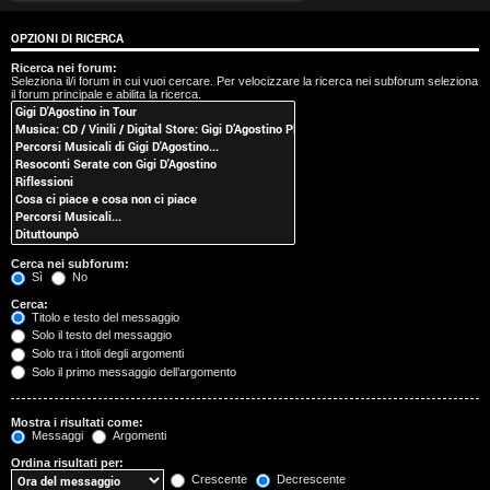
t
OPZIONI DI RICERCA
i
Ricerca nei forum:
Seleziona il/i forum in cui vuoi cercare. Per velocizzare la ricerca nei subforum seleziona
s
il forum principale e abilita la ricerca.
e
n
z
a
Cerca nei subforum:
r
Sì
No
Cerca:
i
Titolo e testo del messaggio
Solo il testo del messaggio
s
Solo tra i titoli degli argomenti
Solo il primo messaggio dell’argomento
p
o
Mostra i risultati come:
Messaggi
Argomenti
s
Ordina risultati per:
Crescente
Decrescente