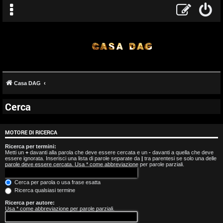
Casa DAG
Cerca
A
r
MOTORE DI RICERCA
g
Ricerca per termini:
Metti un
+
davanti alla parola che deve essere cercata e un
-
davanti a quella che deve
essere ignorata. Inserisci una lista di parole separate da
|
tra parentesi se solo una delle
o
parole deve essere cercata. Usa * come abbreviazione per parole parziali.
m
Cerca per parola o usa frase esatta
Ricerca qualsiasi termine
e
Ricerca per autore:
Usa * come abbreviazione per parole parziali.
n