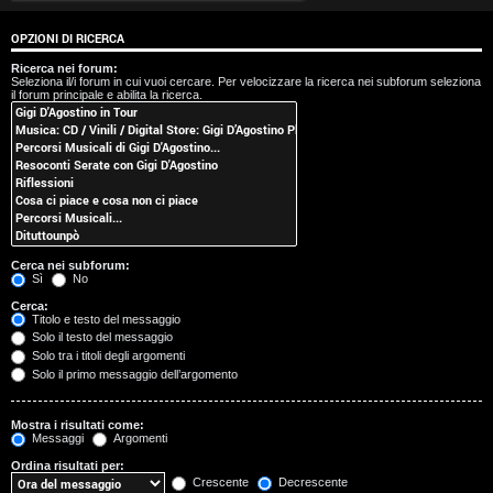
t
OPZIONI DI RICERCA
i
Ricerca nei forum:
Seleziona il/i forum in cui vuoi cercare. Per velocizzare la ricerca nei subforum seleziona
s
il forum principale e abilita la ricerca.
e
n
z
a
Cerca nei subforum:
r
Sì
No
Cerca:
i
Titolo e testo del messaggio
Solo il testo del messaggio
s
Solo tra i titoli degli argomenti
Solo il primo messaggio dell’argomento
p
o
Mostra i risultati come:
Messaggi
Argomenti
s
Ordina risultati per:
Crescente
Decrescente