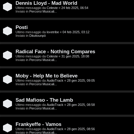
D
Dennis Lloyd - Mad World
Ultimo messaggio da
Celeste
«
24 feb 2025, 06:54
C
/
Inviato in
Percorsi Musicali...
e
V
Posti
r
i
Ultimo messaggio da
lovetribe
«
04 feb 2025, 03:12
Inviato in
Dituttounpò
c
n
Radical Face - Nothing Compares
a
i
Ultimo messaggio da
Celeste
«
31 gen 2025, 18:08
Inviato in
Percorsi Musicali...
l
i
Moby - Help Me to Believe
F
Ultimo messaggio da
AudioTrack
«
28 gen 2025, 09:05
/
Inviato in
Percorsi Musicali...
A
D
Q
Sad Mafioso - The Lamb
i
Ultimo messaggio da
AudioTrack
«
28 gen 2025, 08:58
Inviato in
Percorsi Musicali...
g
i
Frankyeffe - Vamos
Ultimo messaggio da
AudioTrack
«
28 gen 2025, 08:56
Inviato in
Percorsi Musicali...