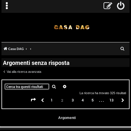
C
Casa DAG
e
Argomenti senza risposta
r
c
Vai alla ricerca avanzata
a
Cerca
Ricerca avanzata
La ricerca ha trovato 325 risultati
…
Pagina
2
di
13
Precedente
1
3
4
5
13
P
2
Argomenti
T