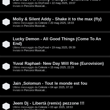
g
Ultimo messaggio da
DryFood
«
22 mag 2025, 19:07
a
Inviato in
Percorsi Musicali...
i
r
D
Moliy & Silent Addy - Shake it to the max (fly)
i
Ultimo messaggio da
Celeste
«
20 mag 2025, 18:03
'
Inviato in
Percorsi Musicali...
s
A
p
Lucky Demon - All Good Things (Come To An
g
End)
o
Ultimo messaggio da
DryFood
«
19 mag 2025, 09:39
o
Inviato in
Percorsi Musicali...
s
s
t
Yuval Raphael- New Day Will Rise (Eurovision)
t
Ultimo messaggio da
Celeste
«
15 mag 2025, 22:29
a
Inviato in
Percorsi Musicali...
i
n
Jain ,Solomun - Tout le monde est fou
Ultimo messaggio da
Celeste
«
04 apr 2025, 07:10
Inviato in
Percorsi Musicali...
A
o
r
i
Jeem Dj - Libertà (remix) pezzone !!!
Ultimo messaggio da
Celeste
«
03 apr 2025, 18:53
g
n
Inviato in
Percorsi Musicali...