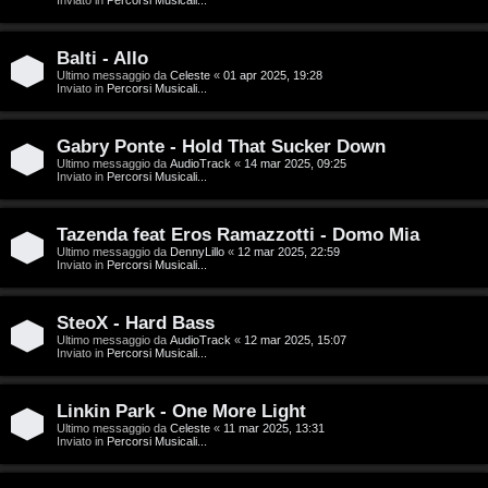
o
T
Balti - Allo
m
o
Ultimo messaggio da
Celeste
«
01 apr 2025, 19:28
Inviato in
Percorsi Musicali...
e
u
n
r
Gabry Ponte - Hold That Sucker Down
Ultimo messaggio da
AudioTrack
«
14 mar 2025, 09:25
t
Inviato in
Percorsi Musicali...
M
i
u
Tazenda feat Eros Ramazzotti - Domo Mia
a
Ultimo messaggio da
DennyLillo
«
12 mar 2025, 22:59
Inviato in
Percorsi Musicali...
s
t
i
SteoX - Hard Bass
t
c
Ultimo messaggio da
AudioTrack
«
12 mar 2025, 15:07
Inviato in
Percorsi Musicali...
i
a
v
Linkin Park - One More Light
:
Ultimo messaggio da
Celeste
«
11 mar 2025, 13:31
i
Inviato in
Percorsi Musicali...
C