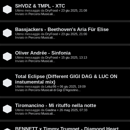
SHVDZ & TMPL - XTC
A
o
Ultimo messaggio da
DryFood
«
23 giu 2025, 21:08
Inviato in
Percorsi Musicali...
r
p
g
i
Bassjackers - Beethoven's Aria Für Elise
Ultimo messaggio da
DryFood
«
23 giu 2025, 21:00
o
c
Inviato in
Percorsi Musicali...
m
A
Oliver Andrée - Sinfonia
e
t
Ultimo messaggio da
DryFood
«
15 giu 2025, 13:13
Inviato in
Percorsi Musicali...
n
t
t
i
Total Eclipse (Different GIGI DAG & LUC ON
instumemtal mix)
i
v
Ultimo messaggio da
Leluz86
«
06 giu 2025, 19:09
Inviato in
Percorsi Musicali di Gigi D'Agostino...
s
i
e
Tiromancino - Mi rituffo nella notte
G
Ultimo messaggio da
Giadina
«
26 mag 2025, 07:33
Inviato in
Percorsi Musicali...
n
i
z
BENNETT x Timmy Trumpet - Diamond Heart