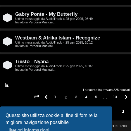
t
a
Gabry Ponte - My Butterfly
l
Ultimo messaggio da
AudioTrack
«
28 gen 2025, 08:49
Inviato in
Percorsi Musicali...
S
Westbam & Afrika Islam - Recognize
t
Ultimo messaggio da
AudioTrack
«
25 gen 2025, 10:12
Inviato in
Percorsi Musicali...
o
r
Tiësto - Nyana
Ultimo messaggio da
AudioTrack
«
25 gen 2025, 10:07
e
Inviato in
Percorsi Musicali...
:
G
La ricerca ha trovato 325 risultati
…
Pagina
2
di
13
Precedente
1
3
4
5
13
2
i
g
Questo sito utilizza cookie al fine di fornire la
i
migliore navigazione possibile
Casa DAG
Cancella cookie
Tutti gli orari sono
UTC+02:00
D
Ulteriori informazioni