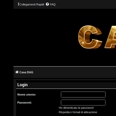
Collegamenti Rapidi
FAQ
L
o
g
Casa DAG
i
Login
n
Nome utente:
Password:
Ho dimenticato la password
I
Rispedisci l’email di attivazione