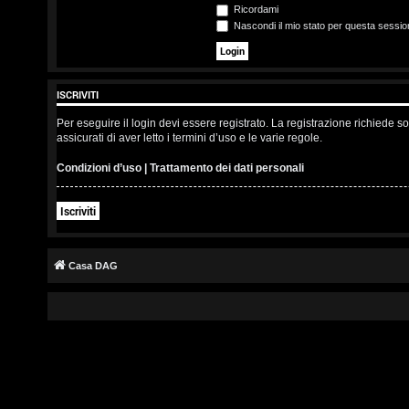
s
Ricordami
Nascondi il mio stato per questa sessio
c
r
ISCRIVITI
i
Per eseguire il login devi essere registrato. La registrazione richiede 
v
assicurati di aver letto i termini d’uso e le varie regole.
i
Condizioni d’uso
|
Trattamento dei dati personali
t
Iscriviti
i
Casa DAG
A
r
g
o