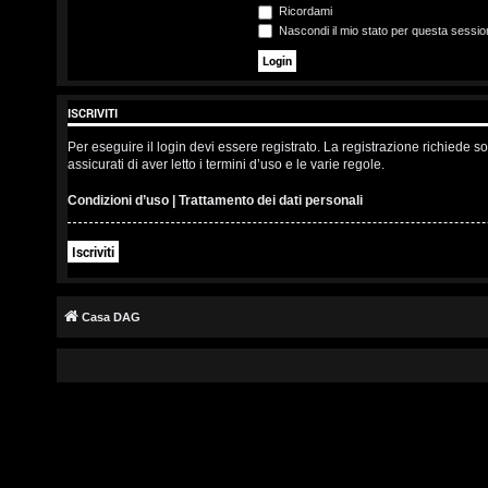
s
Ricordami
Nascondi il mio stato per questa sessio
c
r
ISCRIVITI
i
Per eseguire il login devi essere registrato. La registrazione richiede 
v
assicurati di aver letto i termini d’uso e le varie regole.
i
Condizioni d’uso
|
Trattamento dei dati personali
t
Iscriviti
i
Casa DAG
A
r
g
o