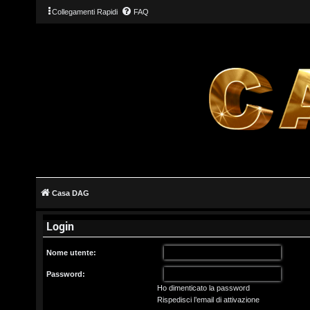
Collegamenti Rapidi
FAQ
L
o
g
Casa DAG
i
Login
n
Nome utente:
Password:
Ho dimenticato la password
I
Rispedisci l’email di attivazione