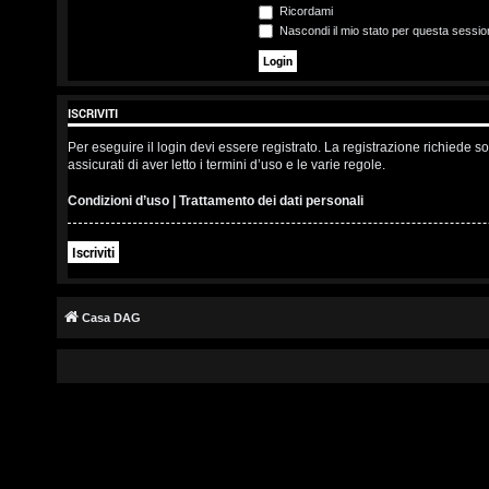
s
Ricordami
Nascondi il mio stato per questa sessio
c
r
ISCRIVITI
i
Per eseguire il login devi essere registrato. La registrazione richiede 
v
assicurati di aver letto i termini d’uso e le varie regole.
i
Condizioni d’uso
|
Trattamento dei dati personali
t
Iscriviti
i
Casa DAG
A
r
g
o