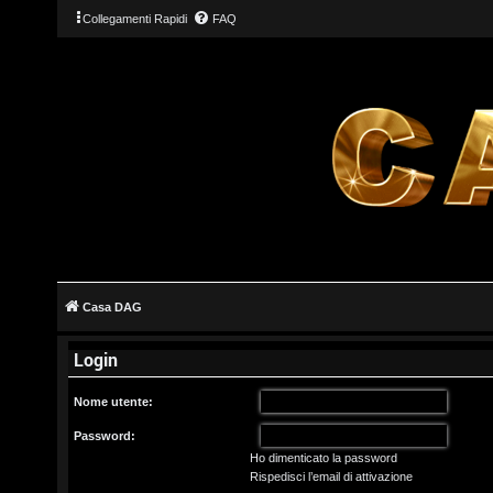
Collegamenti Rapidi
FAQ
L
o
g
Casa DAG
i
Login
n
Nome utente:
Password:
Ho dimenticato la password
I
Rispedisci l’email di attivazione