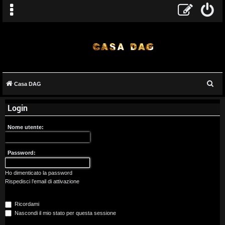
C
Casa DAG
A
e
Login
r
r
c
g
Nome utente:
a
o
Password:
m
Ho dimenticato la password
e
Rispedisci l’email di attivazione
n
Ricordami
t
Nascondi il mio stato per questa sessione