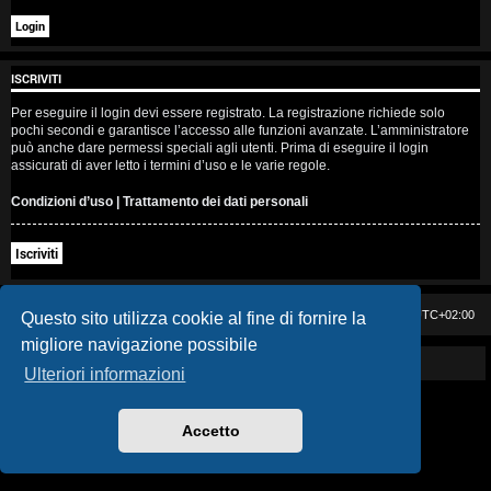
i
s
ISCRIVITI
e
Per eseguire il login devi essere registrato. La registrazione richiede solo
n
pochi secondi e garantisce l’accesso alle funzioni avanzate. L’amministratore
può anche dare permessi speciali agli utenti. Prima di eseguire il login
z
assicurati di aver letto i termini d’uso e le varie regole.
a
Condizioni d’uso
|
Trattamento dei dati personali
r
Iscriviti
i
s
Casa DAG
Cancella cookie
Tutti gli orari sono
UTC+02:00
Questo sito utilizza cookie al fine di fornire la
migliore navigazione possibile
p
Powered by GIGI D'AGOSTINO
Ulteriori informazioni
o
s
Accetto
t