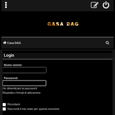
C
Casa DAG
A
e
Login
r
r
c
g
Nome utente:
a
o
Password:
m
Ho dimenticato la password
e
Rispedisci l’email di attivazione
n
Ricordami
t
Nascondi il mio stato per questa sessione