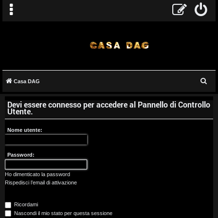
C
Casa DAG
A
e
Devi essere connesso per accedere al Pannello di Controllo
r
r
Utente.
c
g
a
Nome utente:
o
Password:
m
e
Ho dimenticato la password
Rispedisci l’email di attivazione
n
Ricordami
t
Nascondi il mio stato per questa sessione