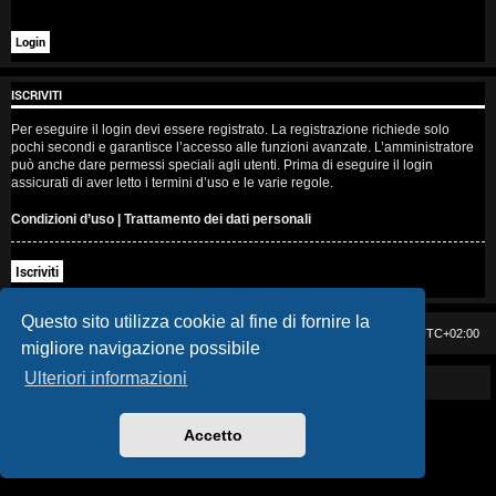
i
s
e
ISCRIVITI
n
Per eseguire il login devi essere registrato. La registrazione richiede solo
pochi secondi e garantisce l’accesso alle funzioni avanzate. L’amministratore
z
può anche dare permessi speciali agli utenti. Prima di eseguire il login
assicurati di aver letto i termini d’uso e le varie regole.
a
Condizioni d’uso
|
Trattamento dei dati personali
r
Iscriviti
i
s
Questo sito utilizza cookie al fine di fornire la
Casa DAG
Cancella cookie
Tutti gli orari sono
UTC+02:00
migliore navigazione possibile
p
Ulteriori informazioni
Powered by GIGI D'AGOSTINO
o
s
Accetto
t