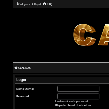
Collegamenti Rapidi
FAQ
L
o
g
Casa DAG
i
Login
n
Nome utente:
Password:
Ho dimenticato la password
I
Rispedisci l’email di attivazione