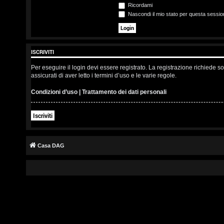
s
Ricordami
Nascondi il mio stato per questa sessio
c
r
ISCRIVITI
i
Per eseguire il login devi essere registrato. La registrazione richiede 
v
assicurati di aver letto i termini d’uso e le varie regole.
i
Condizioni d’uso
|
Trattamento dei dati personali
t
Iscriviti
i
Casa DAG
A
r
g
o