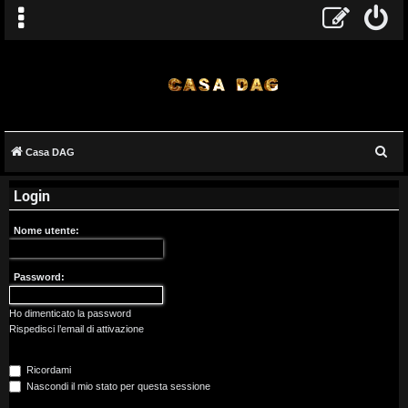
C
Casa DAG
A
e
Login
r
r
c
g
Nome utente:
a
o
Password:
m
Ho dimenticato la password
e
Rispedisci l’email di attivazione
n
Ricordami
t
Nascondi il mio stato per questa sessione