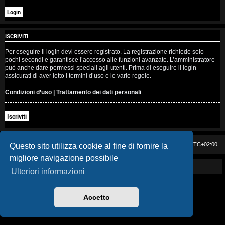
i
s
ISCRIVITI
e
Per eseguire il login devi essere registrato. La registrazione richiede solo
n
pochi secondi e garantisce l’accesso alle funzioni avanzate. L’amministratore
può anche dare permessi speciali agli utenti. Prima di eseguire il login
z
assicurati di aver letto i termini d’uso e le varie regole.
a
Condizioni d’uso
|
Trattamento dei dati personali
r
Iscriviti
i
s
Casa DAG
Cancella cookie
Tutti gli orari sono
UTC+02:00
Questo sito utilizza cookie al fine di fornire la
migliore navigazione possibile
p
Powered by GIGI D'AGOSTINO
Ulteriori informazioni
o
s
Accetto
t