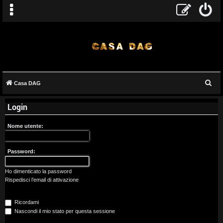
C
Casa DAG
A
e
Login
r
r
c
g
Nome utente:
a
o
Password:
m
Ho dimenticato la password
e
Rispedisci l’email di attivazione
n
Ricordami
t
Nascondi il mio stato per questa sessione