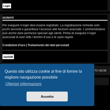
i
s
ISCRIVITI
e
Per eseguire il login devi essere registrato. La registrazione richiede solo
n
pochi secondi e garantisce l’accesso alle funzioni avanzate. L’amministratore
può anche dare permessi speciali agli utenti. Prima di eseguire il login
z
assicurati di aver letto i termini d’uso e le varie regole.
a
Condizioni d’uso
|
Trattamento dei dati personali
r
Iscriviti
i
s
Casa DAG
Cancella cookie
Tutti gli orari sono
UTC+02:00
Questo sito utilizza cookie al fine di fornire la
migliore navigazione possibile
p
Powered by GIGI D'AGOSTINO
Ulteriori informazioni
o
s
Accetto
t