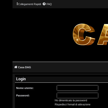
Collegamenti Rapidi
FAQ
L
o
g
Casa DAG
i
Login
n
Nome utente:
Password:
Ho dimenticato la password
I
Rispedisci l’email di attivazione