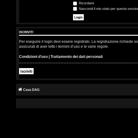
s
Ricordami
Nascondi il mio stato per questa sessio
c
r
ISCRIVITI
i
Per eseguire il login devi essere registrato. La registrazione richiede 
v
assicurati di aver letto i termini d’uso e le varie regole.
i
Condizioni d’uso
|
Trattamento dei dati personali
t
Iscriviti
i
Casa DAG
A
r
g
o