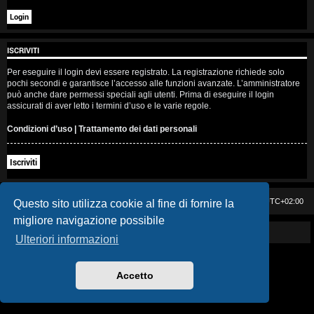
i
s
ISCRIVITI
e
Per eseguire il login devi essere registrato. La registrazione richiede solo
n
pochi secondi e garantisce l’accesso alle funzioni avanzate. L’amministratore
può anche dare permessi speciali agli utenti. Prima di eseguire il login
z
assicurati di aver letto i termini d’uso e le varie regole.
a
Condizioni d’uso
|
Trattamento dei dati personali
r
Iscriviti
i
s
Casa DAG
Cancella cookie
Tutti gli orari sono
UTC+02:00
Questo sito utilizza cookie al fine di fornire la
migliore navigazione possibile
p
Powered by GIGI D'AGOSTINO
Ulteriori informazioni
o
s
Accetto
t