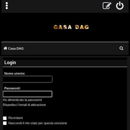
C
Casa DAG
A
e
Login
r
r
c
g
Nome utente:
a
o
Password:
m
Ho dimenticato la password
e
Rispedisci l’email di attivazione
n
Ricordami
t
Nascondi il mio stato per questa sessione