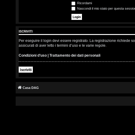
s
Ricordami
Nascondi il mio stato per questa sessio
c
r
ISCRIVITI
i
Per eseguire il login devi essere registrato. La registrazione richiede 
v
assicurati di aver letto i termini d’uso e le varie regole.
i
Condizioni d’uso
|
Trattamento dei dati personali
t
Iscriviti
i
Casa DAG
A
r
g
o