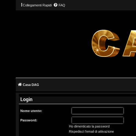
Collegamenti Rapidi
FAQ
L
o
g
Casa DAG
i
Login
n
Nome utente:
Password:
Ho dimenticato la password
I
Rispedisci l’email di attivazione