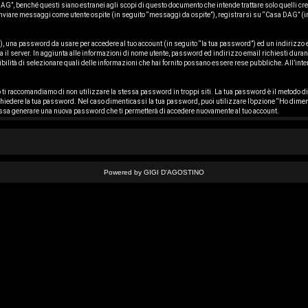
, benché questi siano estranei agli scopi di questo documento che intende trattare solo quelli creat
 inviare messaggi come utente ospite (in seguito “messaggi da ospite”), registrarsi su “Casa DAG” (in 
e”), una password da usare per accedere al tuo account (in seguito “la tua password”) ed un indirizzo em
ta il server. In aggiunta alle informazioni di nome utente, password ed indirizzo email richiesti dura
ssibilità di selezionare quali delle informazioni che hai fornito possano essere rese pubbliche. All’inter
 ti raccomandiamo di non utilizzare la stessa password in troppi siti. La tua password è il metodo d
chiedere la tua password. Nel caso dimenticassi la tua password, puoi utilizzare l’opzione “Ho dime
possa generare una nuova password che ti permetterà di accedere nuovamente al tuo account.
Powered by GIGI D'AGOSTINO