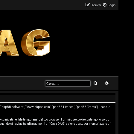
Iscriviti
Login
Cerca
Ricerca avanz
oro”, “phpBB software”, “www.phpbb.com”, “phpBB Limited”, “phpBB Teams”) usano le
 scaricati nei file temporanei del tuo browser. I primi due cookie contengono solo un
o quando si naviga tra gli argomenti di “Casa DAG” e viene usato per memorizzare gli