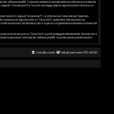
i dal software phpBB. Il secondo metodo di raccolta delle tue informazioni è dato da
seguito “il tuo account”) e l’invio di messaggi dopo la registrazione e l’accesso (in
ail valido (in seguito “la tua email”). Le informazioni rilasciate per l’apertura
nte il processo di registrazione su “Casa DAG”, quale altra informazione sia
no del tuo account, hai facoltà di opt-in o opt-out sul generatore automatico di email del
i accesso al tuo account su “Casa DAG”, quindi proteggila attentamente. Ricorda che in
nticato la password” prevista dal software phpBB. Durante questo procedimento ti
Cancella cookie
Tutti gli orari sono
UTC+02:00