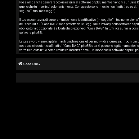
Possiamo anche generare cookie esterni al software phpBB mentre navighi su “Casa DAG”
s
quello che tu inserisci volontariamente. Con questo sono intesi e non limitati ad essi:
seguito “i tuoi messaggi”).
c
Il tuo account avrà, di base, un unico nome identificativo (in seguito “il tuo nome utent
r
dell’account su “Casa DAG” sono protette dalle Leggi sulla Privacy dello Stato che ospi
obbligatoria o opzionale, è a totale discrezione di “Casa DAG”. In tutti i casi, hai la po
software phpBB.
i
La password viene criptata (hash unidirezionale) per motivi di sicurezza. In ogni caso
v
nessuna circostanza affiliati di “Casa DAG”, phpBB o terzi possono legittimamente ri
verrà richiesto il tuo nome utente ed indirizzo email, in modo che il software phpBB 
i
Casa DAG
t
i
A
r
g
o