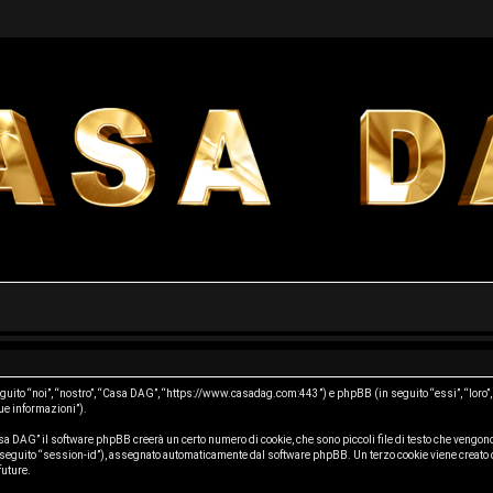
seguito “noi”, “nostro”, “Casa DAG”, “https://www.casadag.com:443”) e phpBB (in seguito “essi”, “l
tue informazioni”).
a DAG” il software phpBB creerà un certo numero di cookie, che sono piccoli file di testo che vengono
(in seguito “session-id”), assegnato automaticamente dal software phpBB. Un terzo cookie viene creat
future.