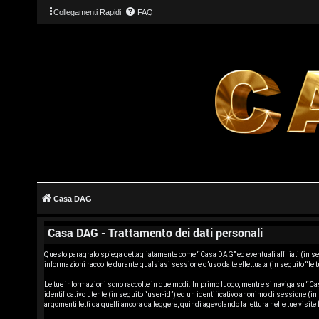
Collegamenti Rapidi
FAQ
L
o
g
Casa DAG
i
Casa DAG - Trattamento dei dati personali
n
Questo paragrafo spiega dettagliatamente come “Casa DAG” ed eventuali affiliati (in 
informazioni raccolte durante qualsiasi sessione d’uso da te effettuata (in seguito “le 
Le tue informazioni sono raccolte in due modi. In primo luogo, mentre si naviga su “Cas
identificativo utente (in seguito “user-id”) ed un identificativo anonimo di sessione 
I
argomenti letti da quelli ancora da leggere, quindi agevolando la lettura nelle tue visite 