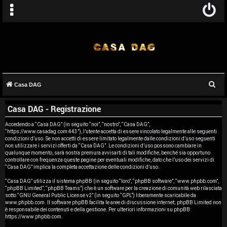
C
Casa DAG
A
e
Casa DAG - Registrazione
r
r
c
Accedendo a “Casa DAG” (in seguito “noi”, “nostro”, “Casa DAG”,
g
“https://www.casadag.com:443”), l’utente accetta di essere vincolato legalmente alle seguenti
a
condizioni d’uso. Se non accetti di essere limitato legalmente dalle condizioni d’uso seguenti
o
non utilizzare i servizi offerti da “Casa DAG”. Le condizioni d’uso possono cambiare in
qualunque momento, sarà nostra premura avvisarti di tali modifiche, benché sia opportuno
controllare con frequenza queste pagine per eventuali modifiche, dato che l’uso dei servizi di
m
“Casa DAG” implica la completa accettazione delle condizioni d’uso.
e
“Casa DAG” utilizza il sistema phpBB (in seguito “loro”, “phpBB software”, “www.phpbb.com”,
“phpBB Limited”, “phpBB Teams”) che è un software per la creazione di comunità web rilasciata
sotto “
GNU General Public License v2
” (in seguito “GPL”) liberamente scaricabile da
n
www.phpbb.com
. Il software phpBB facilita le aree di discussione internet; phpBB Limited non
è responsabile dei contenuti e della gestione. Per ulteriori informazioni su phpBB:
t
https://www.phpbb.com
.