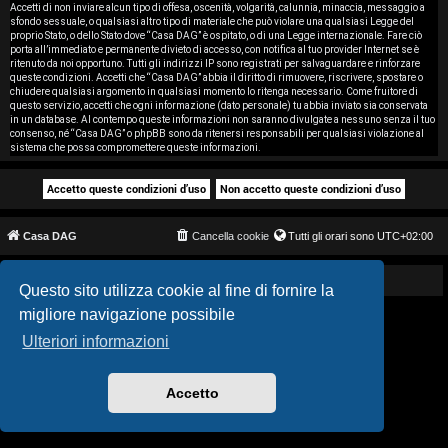
i
Accetti di non inviare alcun tipo di offesa, oscenità, volgarità, calunnia, minaccia, messaggio a
sfondo sessuale, o qualsiasi altro tipo di materiale che può violare una qualsiasi Legge del
proprio Stato, o dello Stato dove “Casa DAG” è ospitato, o di una Legge internazionale. Fare ciò
s
porta all’immediato e permanente divieto di accesso, con notifica al tuo provider Internet se è
ritenuto da noi opportuno. Tutti gli indirizzi IP sono registrati per salvaguardare e rinforzare
e
queste condizioni. Accetti che “Casa DAG” abbia il diritto di rimuovere, riscrivere, spostare o
chiudere qualsiasi argomento in qualsiasi momento lo ritenga necessario. Come fruitore di
questo servizio, accetti che ogni informazione (dato personale) tu abbia inviato sia conservata
n
in un database. Al contempo queste informazioni non saranno divulgate a nessuno senza il tuo
consenso, né “Casa DAG” o phpBB sono da ritenersi responsabili per qualsiasi violazione al
z
sistema che possa compromettere queste informazioni.
a
r
Casa DAG
Cancella cookie
Tutti gli orari sono
UTC+02:00
i
s
Powered by GIGI D'AGOSTINO
Questo sito utilizza cookie al fine di fornire la
migliore navigazione possibile
p
Ulteriori informazioni
o
s
Accetto
t