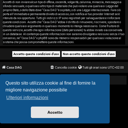
i
Accetti di non inviare alcun tipo di offesa, oscenità, volgarità, calunnia, minaccia, messaggio a
sfondo sessuale, o qualsiasi altro tipo di materiale che può violare una qualsiasi Legge del
proprio Stato, o dello Stato dove “Casa DAG” è ospitato, o di una Legge internazionale. Fare ciò
s
porta all’immediato e permanente divieto di accesso, con notifica al tuo provider Internet se è
ritenuto da noi opportuno. Tutti gli indirizzi IP sono registrati per salvaguardare e rinforzare
e
queste condizioni. Accetti che “Casa DAG” abbia il diritto di rimuovere, riscrivere, spostare o
chiudere qualsiasi argomento in qualsiasi momento lo ritenga necessario. Come fruitore di
questo servizio, accetti che ogni informazione (dato personale) tu abbia inviato sia conservata
n
in un database. Al contempo queste informazioni non saranno divulgate a nessuno senza il tuo
consenso, né “Casa DAG” o phpBB sono da ritenersi responsabili per qualsiasi violazione al
z
sistema che possa compromettere queste informazioni.
a
r
Casa DAG
Cancella cookie
Tutti gli orari sono
UTC+02:00
i
s
Powered by GIGI D'AGOSTINO
Questo sito utilizza cookie al fine di fornire la
migliore navigazione possibile
p
Ulteriori informazioni
o
s
Accetto
t