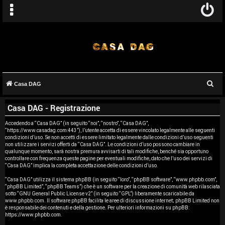
C
Casa DAG
A
e
Casa DAG - Registrazione
r
r
c
Accedendo a “Casa DAG” (in seguito “noi”, “nostro”, “Casa DAG”,
g
“https://www.casadag.com:443”), l’utente accetta di essere vincolato legalmente alle seguenti
a
condizioni d’uso. Se non accetti di essere limitato legalmente dalle condizioni d’uso seguenti
o
non utilizzare i servizi offerti da “Casa DAG”. Le condizioni d’uso possono cambiare in
qualunque momento, sarà nostra premura avvisarti di tali modifiche, benché sia opportuno
controllare con frequenza queste pagine per eventuali modifiche, dato che l’uso dei servizi di
m
“Casa DAG” implica la completa accettazione delle condizioni d’uso.
e
“Casa DAG” utilizza il sistema phpBB (in seguito “loro”, “phpBB software”, “www.phpbb.com”,
“phpBB Limited”, “phpBB Teams”) che è un software per la creazione di comunità web rilasciata
sotto “
GNU General Public License v2
” (in seguito “GPL”) liberamente scaricabile da
n
www.phpbb.com
. Il software phpBB facilita le aree di discussione internet; phpBB Limited non
è responsabile dei contenuti e della gestione. Per ulteriori informazioni su phpBB:
t
https://www.phpbb.com
.