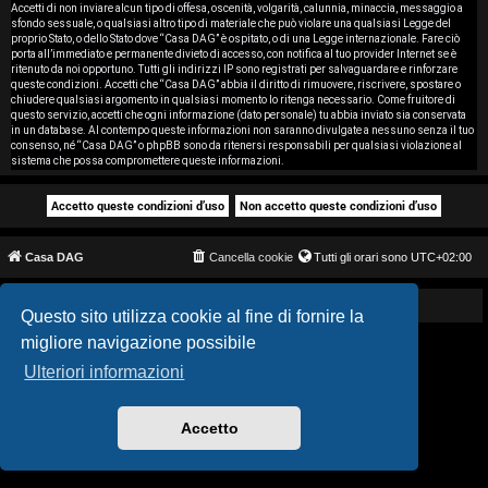
i
Accetti di non inviare alcun tipo di offesa, oscenità, volgarità, calunnia, minaccia, messaggio a
sfondo sessuale, o qualsiasi altro tipo di materiale che può violare una qualsiasi Legge del
proprio Stato, o dello Stato dove “Casa DAG” è ospitato, o di una Legge internazionale. Fare ciò
s
porta all’immediato e permanente divieto di accesso, con notifica al tuo provider Internet se è
ritenuto da noi opportuno. Tutti gli indirizzi IP sono registrati per salvaguardare e rinforzare
e
queste condizioni. Accetti che “Casa DAG” abbia il diritto di rimuovere, riscrivere, spostare o
chiudere qualsiasi argomento in qualsiasi momento lo ritenga necessario. Come fruitore di
questo servizio, accetti che ogni informazione (dato personale) tu abbia inviato sia conservata
n
in un database. Al contempo queste informazioni non saranno divulgate a nessuno senza il tuo
consenso, né “Casa DAG” o phpBB sono da ritenersi responsabili per qualsiasi violazione al
z
sistema che possa compromettere queste informazioni.
a
r
Casa DAG
Cancella cookie
Tutti gli orari sono
UTC+02:00
i
s
Powered by GIGI D'AGOSTINO
Questo sito utilizza cookie al fine di fornire la
migliore navigazione possibile
p
Ulteriori informazioni
o
s
Accetto
t