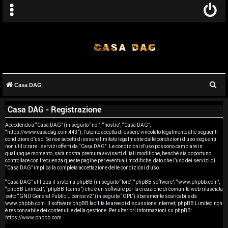
C
Casa DAG
A
e
Casa DAG - Registrazione
r
r
c
Accedendo a “Casa DAG” (in seguito “noi”, “nostro”, “Casa DAG”,
g
“https://www.casadag.com:443”), l’utente accetta di essere vincolato legalmente alle seguenti
a
condizioni d’uso. Se non accetti di essere limitato legalmente dalle condizioni d’uso seguenti
o
non utilizzare i servizi offerti da “Casa DAG”. Le condizioni d’uso possono cambiare in
qualunque momento, sarà nostra premura avvisarti di tali modifiche, benché sia opportuno
controllare con frequenza queste pagine per eventuali modifiche, dato che l’uso dei servizi di
m
“Casa DAG” implica la completa accettazione delle condizioni d’uso.
e
“Casa DAG” utilizza il sistema phpBB (in seguito “loro”, “phpBB software”, “www.phpbb.com”,
“phpBB Limited”, “phpBB Teams”) che è un software per la creazione di comunità web rilasciata
sotto “
GNU General Public License v2
” (in seguito “GPL”) liberamente scaricabile da
n
www.phpbb.com
. Il software phpBB facilita le aree di discussione internet; phpBB Limited non
è responsabile dei contenuti e della gestione. Per ulteriori informazioni su phpBB:
t
https://www.phpbb.com
.