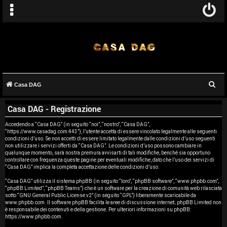
C
Casa DAG
A
e
Casa DAG - Registrazione
r
r
c
Accedendo a “Casa DAG” (in seguito “noi”, “nostro”, “Casa DAG”,
g
“https://www.casadag.com:443”), l’utente accetta di essere vincolato legalmente alle seguenti
a
condizioni d’uso. Se non accetti di essere limitato legalmente dalle condizioni d’uso seguenti
o
non utilizzare i servizi offerti da “Casa DAG”. Le condizioni d’uso possono cambiare in
qualunque momento, sarà nostra premura avvisarti di tali modifiche, benché sia opportuno
controllare con frequenza queste pagine per eventuali modifiche, dato che l’uso dei servizi di
m
“Casa DAG” implica la completa accettazione delle condizioni d’uso.
e
“Casa DAG” utilizza il sistema phpBB (in seguito “loro”, “phpBB software”, “www.phpbb.com”,
“phpBB Limited”, “phpBB Teams”) che è un software per la creazione di comunità web rilasciata
sotto “
GNU General Public License v2
” (in seguito “GPL”) liberamente scaricabile da
n
www.phpbb.com
. Il software phpBB facilita le aree di discussione internet; phpBB Limited non
è responsabile dei contenuti e della gestione. Per ulteriori informazioni su phpBB:
t
https://www.phpbb.com
.