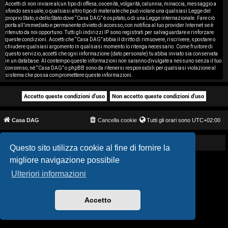
i
Accetti di non inviare alcun tipo di offesa, oscenità, volgarità, calunnia, minaccia, messaggio a
sfondo sessuale, o qualsiasi altro tipo di materiale che può violare una qualsiasi Legge del
proprio Stato, o dello Stato dove “Casa DAG” è ospitato, o di una Legge internazionale. Fare ciò
s
porta all’immediato e permanente divieto di accesso, con notifica al tuo provider Internet se è
ritenuto da noi opportuno. Tutti gli indirizzi IP sono registrati per salvaguardare e rinforzare
e
queste condizioni. Accetti che “Casa DAG” abbia il diritto di rimuovere, riscrivere, spostare o
chiudere qualsiasi argomento in qualsiasi momento lo ritenga necessario. Come fruitore di
questo servizio, accetti che ogni informazione (dato personale) tu abbia inviato sia conservata
n
in un database. Al contempo queste informazioni non saranno divulgate a nessuno senza il tuo
consenso, né “Casa DAG” o phpBB sono da ritenersi responsabili per qualsiasi violazione al
z
sistema che possa compromettere queste informazioni.
a
r
Casa DAG
Cancella cookie
Tutti gli orari sono
UTC+02:00
i
s
Powered by GIGI D'AGOSTINO
Questo sito utilizza cookie al fine di fornire la
migliore navigazione possibile
p
Ulteriori informazioni
o
s
Accetto
t