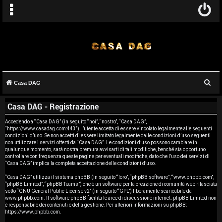
C
Casa DAG
A
e
Casa DAG - Registrazione
r
r
c
Accedendo a “Casa DAG” (in seguito “noi”, “nostro”, “Casa DAG”,
g
“https://www.casadag.com:443”), l’utente accetta di essere vincolato legalmente alle seguenti
a
condizioni d’uso. Se non accetti di essere limitato legalmente dalle condizioni d’uso seguenti
o
non utilizzare i servizi offerti da “Casa DAG”. Le condizioni d’uso possono cambiare in
qualunque momento, sarà nostra premura avvisarti di tali modifiche, benché sia opportuno
controllare con frequenza queste pagine per eventuali modifiche, dato che l’uso dei servizi di
m
“Casa DAG” implica la completa accettazione delle condizioni d’uso.
e
“Casa DAG” utilizza il sistema phpBB (in seguito “loro”, “phpBB software”, “www.phpbb.com”,
“phpBB Limited”, “phpBB Teams”) che è un software per la creazione di comunità web rilasciata
sotto “
GNU General Public License v2
” (in seguito “GPL”) liberamente scaricabile da
n
www.phpbb.com
. Il software phpBB facilita le aree di discussione internet; phpBB Limited non
è responsabile dei contenuti e della gestione. Per ulteriori informazioni su phpBB:
t
https://www.phpbb.com
.