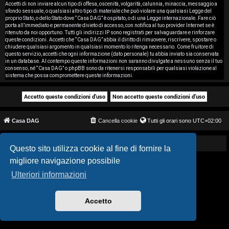
i
Accetti di non inviare alcun tipo di offesa, oscenità, volgarità, calunnia, minaccia, messaggio a
sfondo sessuale, o qualsiasi altro tipo di materiale che può violare una qualsiasi Legge del
proprio Stato, o dello Stato dove “Casa DAG” è ospitato, o di una Legge internazionale. Fare ciò
s
porta all’immediato e permanente divieto di accesso, con notifica al tuo provider Internet se è
ritenuto da noi opportuno. Tutti gli indirizzi IP sono registrati per salvaguardare e rinforzare
e
queste condizioni. Accetti che “Casa DAG” abbia il diritto di rimuovere, riscrivere, spostare o
chiudere qualsiasi argomento in qualsiasi momento lo ritenga necessario. Come fruitore di
questo servizio, accetti che ogni informazione (dato personale) tu abbia inviato sia conservata
n
in un database. Al contempo queste informazioni non saranno divulgate a nessuno senza il tuo
consenso, né “Casa DAG” o phpBB sono da ritenersi responsabili per qualsiasi violazione al
z
sistema che possa compromettere queste informazioni.
a
r
Casa DAG
Cancella cookie
Tutti gli orari sono
UTC+02:00
i
s
Powered by GIGI D'AGOSTINO
Questo sito utilizza cookie al fine di fornire la
migliore navigazione possibile
p
Ulteriori informazioni
o
s
Accetto
t