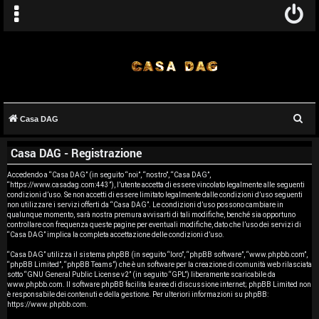
C
Casa DAG
A
e
Casa DAG - Registrazione
r
r
c
Accedendo a “Casa DAG” (in seguito “noi”, “nostro”, “Casa DAG”,
g
“https://www.casadag.com:443”), l’utente accetta di essere vincolato legalmente alle seguenti
a
condizioni d’uso. Se non accetti di essere limitato legalmente dalle condizioni d’uso seguenti
o
non utilizzare i servizi offerti da “Casa DAG”. Le condizioni d’uso possono cambiare in
qualunque momento, sarà nostra premura avvisarti di tali modifiche, benché sia opportuno
controllare con frequenza queste pagine per eventuali modifiche, dato che l’uso dei servizi di
m
“Casa DAG” implica la completa accettazione delle condizioni d’uso.
e
“Casa DAG” utilizza il sistema phpBB (in seguito “loro”, “phpBB software”, “www.phpbb.com”,
“phpBB Limited”, “phpBB Teams”) che è un software per la creazione di comunità web rilasciata
sotto “
GNU General Public License v2
” (in seguito “GPL”) liberamente scaricabile da
n
www.phpbb.com
. Il software phpBB facilita le aree di discussione internet; phpBB Limited non
è responsabile dei contenuti e della gestione. Per ulteriori informazioni su phpBB:
t
https://www.phpbb.com
.