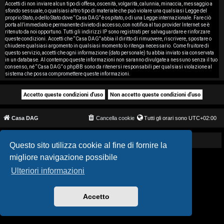
i
Accetti di non inviare alcun tipo di offesa, oscenità, volgarità, calunnia, minaccia, messaggio a
sfondo sessuale, o qualsiasi altro tipo di materiale che può violare una qualsiasi Legge del
proprio Stato, o dello Stato dove “Casa DAG” è ospitato, o di una Legge internazionale. Fare ciò
s
porta all’immediato e permanente divieto di accesso, con notifica al tuo provider Internet se è
ritenuto da noi opportuno. Tutti gli indirizzi IP sono registrati per salvaguardare e rinforzare
e
queste condizioni. Accetti che “Casa DAG” abbia il diritto di rimuovere, riscrivere, spostare o
chiudere qualsiasi argomento in qualsiasi momento lo ritenga necessario. Come fruitore di
questo servizio, accetti che ogni informazione (dato personale) tu abbia inviato sia conservata
n
in un database. Al contempo queste informazioni non saranno divulgate a nessuno senza il tuo
consenso, né “Casa DAG” o phpBB sono da ritenersi responsabili per qualsiasi violazione al
z
sistema che possa compromettere queste informazioni.
a
r
Casa DAG
Cancella cookie
Tutti gli orari sono
UTC+02:00
i
s
Powered by GIGI D'AGOSTINO
Questo sito utilizza cookie al fine di fornire la
migliore navigazione possibile
p
Ulteriori informazioni
o
s
Accetto
t