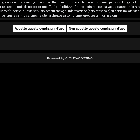
saggio a sfondo sessuale, o qualsiasi altro tipo di materiale che può violare una qualsiasi Legge del pr
rnet se è ritenuto da noi opportuno. Tutti gli indirizzi IP sono registrati per salvaguardare e rinforza
ome fruitore di questo servizio, accetti che ogni informazione (dato personale) tu abbia inviato sia
i per qualsiasi violazione al sistema che possa compromettere queste informazioni.
Powered by GIGI D'AGOSTINO