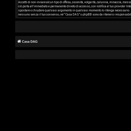
Accetti di non inviare alcun tipo di offesa, oscenità, volgarità, calunnia, minaccia, mes
r
ciò porta all’immediato e permanente divieto di accesso, con notifica al tuo provider Inte
spostare o chiudere qualsiasi argomento in qualsiasi momento lo ritenga necessario. C
g
nessuno senza il tuo consenso, né “Casa DAG” o phpBB sono da ritenersi responsabil
o
m
Casa DAG
e
n
t
i
s
e
n
z
a