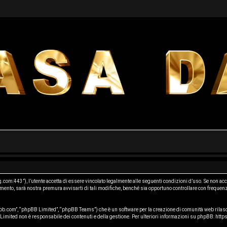
m:443”), l’utente accetta di essere vincolato legalmente alle seguenti condizioni d’uso. Se non accet
nto, sarà nostra premura avvisarti di tali modifiche, benché sia opportuno controllare con frequenz
b.com”, “phpBB Limited”, “phpBB Teams”) che è un software per la creazione di comunità web rilasci
B Limited non è responsabile dei contenuti e della gestione. Per ulteriori informazioni su phpBB:
http