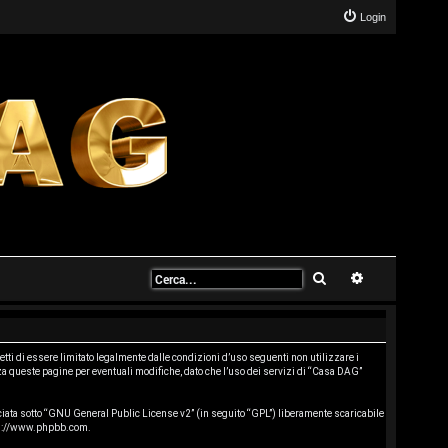
Login
Cerca
Ricerca avanz
ti di essere limitato legalmente dalle condizioni d’uso seguenti non utilizzare i
a queste pagine per eventuali modifiche, dato che l’uso dei servizi di “Casa DAG”
ata sotto “
GNU General Public License v2
” (in seguito “GPL”) liberamente scaricabile
s://www.phpbb.com
.