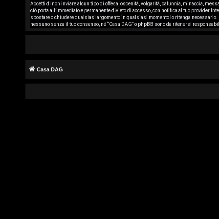
Accetti di non inviare alcun tipo di offesa, oscenità, volgarità, calunnia, minaccia, mes
r
ciò porta all’immediato e permanente divieto di accesso, con notifica al tuo provider Inte
spostare o chiudere qualsiasi argomento in qualsiasi momento lo ritenga necessario. C
g
nessuno senza il tuo consenso, né “Casa DAG” o phpBB sono da ritenersi responsabil
o
m
Casa DAG
e
n
t
i
s
e
n
z
a