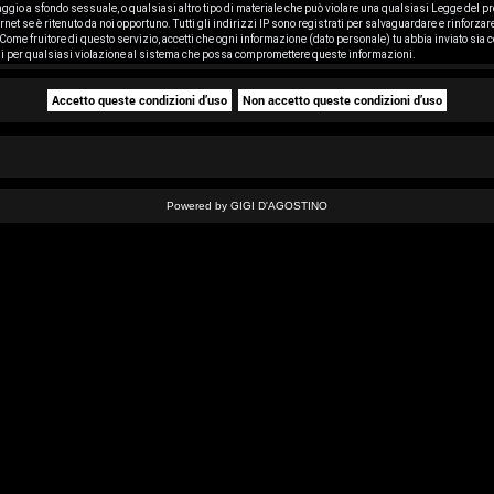
saggio a sfondo sessuale, o qualsiasi altro tipo di materiale che può violare una qualsiasi Legge del pr
rnet se è ritenuto da noi opportuno. Tutti gli indirizzi IP sono registrati per salvaguardare e rinforza
ome fruitore di questo servizio, accetti che ogni informazione (dato personale) tu abbia inviato sia
i per qualsiasi violazione al sistema che possa compromettere queste informazioni.
Powered by GIGI D'AGOSTINO