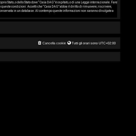
oprio Stato, o dello Stato dove “Casa DAG” è ospitato, o di una Legge internazionale. Fare
re queste condizioni. Accetti che “Casa DAG” abbia il diritto di rimuovere, riscrivere,
 conservata in un database. Al contempo queste informazioni non saranno divulgate a
Cancella cookie
Tutti gli orari sono
UTC+02:00