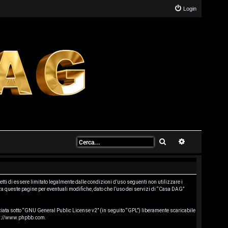
Login
Cerca
Ricerca avanz
ti di essere limitato legalmente dalle condizioni d’uso seguenti non utilizzare i
a queste pagine per eventuali modifiche, dato che l’uso dei servizi di “Casa DAG”
ata sotto “
GNU General Public License v2
” (in seguito “GPL”) liberamente scaricabile
s://www.phpbb.com
.