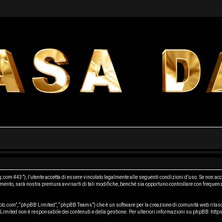
m:443”), l’utente accetta di essere vincolato legalmente alle seguenti condizioni d’uso. Se non accet
nto, sarà nostra premura avvisarti di tali modifiche, benché sia opportuno controllare con frequenz
b.com”, “phpBB Limited”, “phpBB Teams”) che è un software per la creazione di comunità web rilasci
B Limited non è responsabile dei contenuti e della gestione. Per ulteriori informazioni su phpBB:
http