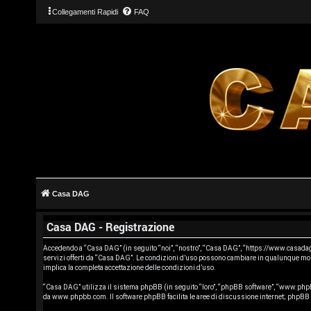
Collegamenti Rapidi
FAQ
L
o
g
Casa DAG
i
Casa DAG - Registrazione
n
Accedendo a “Casa DAG” (in seguito “noi”, “nostro”, “Casa DAG”, “https://www.casadag.co
servizi offerti da “Casa DAG”. Le condizioni d’uso possono cambiare in qualunque mome
implica la completa accettazione delle condizioni d’uso.
“Casa DAG” utilizza il sistema phpBB (in seguito “loro”, “phpBB software”, “www.phpb
A
da
www.phpbb.com
. Il software phpBB facilita le aree di discussione internet; phpB