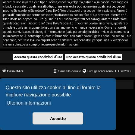
i
Accetti di non inviare alcun tipo di offesa, oscenità, volgarità, calunnia, minaccia, messaggio a
sfondo sessuale, o qualsiasi altro tipo di materiale che può violare una qualsiasi Legge del
proprio Stato, o dello Stato dove “Casa DAG” è ospitato, o di una Legge internazionale. Fare ciò
s
porta all’immediato e permanente divieto di accesso, con notifica al tuo provider Internet se è
ritenuto da noi opportuno. Tutti gli indirizzi IP sono registrati per salvaguardare e rinforzare
e
queste condizioni. Accetti che “Casa DAG” abbia il diritto di rimuovere, riscrivere, spostare o
chiudere qualsiasi argomento in qualsiasi momento lo ritenga necessario. Come fruitore di
questo servizio, accetti che ogni informazione (dato personale) tu abbia inviato sia conservata
n
in un database. Al contempo queste informazioni non saranno divulgate a nessuno senza il tuo
consenso, né “Casa DAG” o phpBB sono da ritenersi responsabili per qualsiasi violazione al
z
sistema che possa compromettere queste informazioni.
a
r
Casa DAG
Cancella cookie
Tutti gli orari sono
UTC+02:00
i
s
Powered by GIGI D'AGOSTINO
Questo sito utilizza cookie al fine di fornire la
migliore navigazione possibile
p
Ulteriori informazioni
o
s
Accetto
t