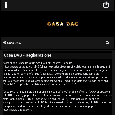
C
Casa DAG
A
e
Casa DAG - Registrazione
r
r
c
Accedendo a “Casa DAG” (in seguito “noi”, “nostro”, “Casa DAG”,
g
“https://www.casadag.com:443”), l’utente accetta di essere vincolato legalmente alle seguenti
a
condizioni d’uso. Se non accetti di essere limitato legalmente dalle condizioni d’uso seguenti
o
non utilizzare i servizi offerti da “Casa DAG”. Le condizioni d’uso possono cambiare in
qualunque momento, sarà nostra premura avvisarti di tali modifiche, benché sia opportuno
controllare con frequenza queste pagine per eventuali modifiche, dato che l’uso dei servizi di
m
“Casa DAG” implica la completa accettazione delle condizioni d’uso.
e
“Casa DAG” utilizza il sistema phpBB (in seguito “loro”, “phpBB software”, “www.phpbb.com”,
“phpBB Limited”, “phpBB Teams”) che è un software per la creazione di comunità web rilasciata
sotto “
GNU General Public License v2
” (in seguito “GPL”) liberamente scaricabile da
n
www.phpbb.com
. Il software phpBB facilita le aree di discussione internet; phpBB Limited non
è responsabile dei contenuti e della gestione. Per ulteriori informazioni su phpBB:
t
https://www.phpbb.com
.