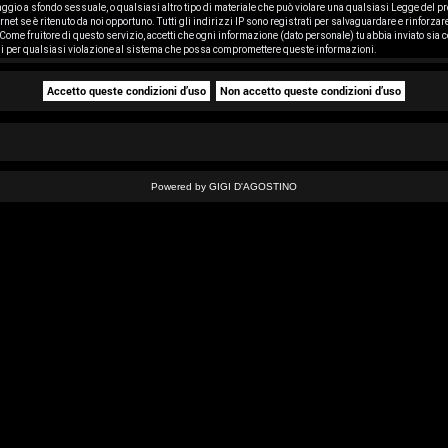
saggio a sfondo sessuale, o qualsiasi altro tipo di materiale che può violare una qualsiasi Legge del pr
rnet se è ritenuto da noi opportuno. Tutti gli indirizzi IP sono registrati per salvaguardare e rinforza
ome fruitore di questo servizio, accetti che ogni informazione (dato personale) tu abbia inviato sia
i per qualsiasi violazione al sistema che possa compromettere queste informazioni.
Powered by GIGI D'AGOSTINO