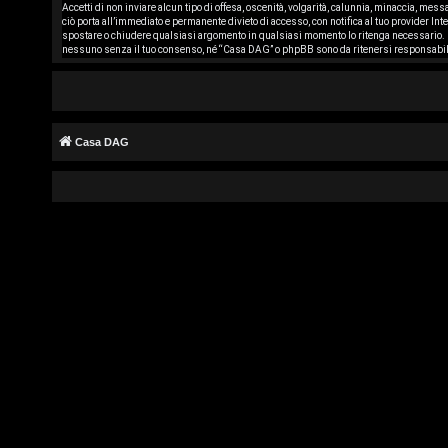
Accetti di non inviare alcun tipo di offesa, oscenità, volgarità, calunnia, minaccia, mes
r
ciò porta all’immediato e permanente divieto di accesso, con notifica al tuo provider Inte
spostare o chiudere qualsiasi argomento in qualsiasi momento lo ritenga necessario. C
g
nessuno senza il tuo consenso, né “Casa DAG” o phpBB sono da ritenersi responsabil
o
m
Casa DAG
e
n
t
i
s
e
n
z
a