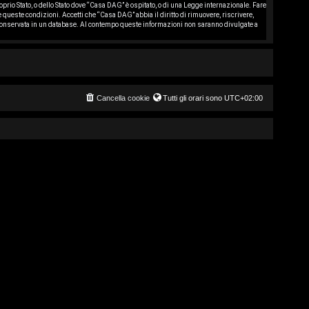
oprio Stato, o dello Stato dove “Casa DAG” è ospitato, o di una Legge internazionale. Fare
re queste condizioni. Accetti che “Casa DAG” abbia il diritto di rimuovere, riscrivere,
 conservata in un database. Al contempo queste informazioni non saranno divulgate a
Cancella cookie
Tutti gli orari sono
UTC+02:00