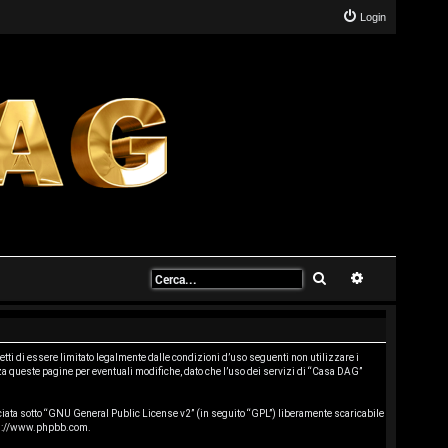
Login
Cerca
Ricerca avanz
ti di essere limitato legalmente dalle condizioni d’uso seguenti non utilizzare i
a queste pagine per eventuali modifiche, dato che l’uso dei servizi di “Casa DAG”
ata sotto “
GNU General Public License v2
” (in seguito “GPL”) liberamente scaricabile
s://www.phpbb.com
.