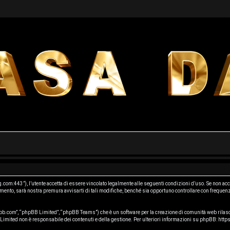
m:443”), l’utente accetta di essere vincolato legalmente alle seguenti condizioni d’uso. Se non accet
nto, sarà nostra premura avvisarti di tali modifiche, benché sia opportuno controllare con frequenz
b.com”, “phpBB Limited”, “phpBB Teams”) che è un software per la creazione di comunità web rilasci
B Limited non è responsabile dei contenuti e della gestione. Per ulteriori informazioni su phpBB:
http