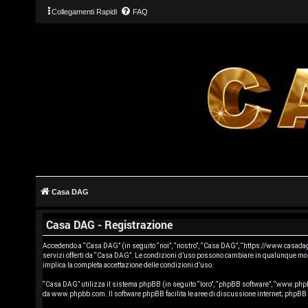
Collegamenti Rapidi
FAQ
L
o
g
Casa DAG
i
Casa DAG - Registrazione
n
Accedendo a “Casa DAG” (in seguito “noi”, “nostro”, “Casa DAG”, “https://www.casadag.co
servizi offerti da “Casa DAG”. Le condizioni d’uso possono cambiare in qualunque mome
implica la completa accettazione delle condizioni d’uso.
“Casa DAG” utilizza il sistema phpBB (in seguito “loro”, “phpBB software”, “www.phpb
A
da
www.phpbb.com
. Il software phpBB facilita le aree di discussione internet; phpB