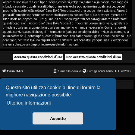
i
Accetti di non inviare alcun tipo di offesa, oscenità, volgarità, calunnia, minaccia, messaggio a
sfondo sessuale, o qualsiasi altro tipo di materiale che può violare una qualsiasi Legge del
proprio Stato, o dello Stato dove “Casa DAG” è ospitato, o di una Legge internazionale. Fare ciò
s
porta all’immediato e permanente divieto di accesso, con notifica al tuo provider Internet se è
ritenuto da noi opportuno. Tutti gli indirizzi IP sono registrati per salvaguardare e rinforzare
e
queste condizioni. Accetti che “Casa DAG” abbia il diritto di rimuovere, riscrivere, spostare o
chiudere qualsiasi argomento in qualsiasi momento lo ritenga necessario. Come fruitore di
questo servizio, accetti che ogni informazione (dato personale) tu abbia inviato sia conservata
n
in un database. Al contempo queste informazioni non saranno divulgate a nessuno senza il tuo
consenso, né “Casa DAG” o phpBB sono da ritenersi responsabili per qualsiasi violazione al
z
sistema che possa compromettere queste informazioni.
a
r
Casa DAG
Cancella cookie
Tutti gli orari sono
UTC+02:00
i
s
Powered by GIGI D'AGOSTINO
Questo sito utilizza cookie al fine di fornire la
migliore navigazione possibile
p
Ulteriori informazioni
o
s
Accetto
t