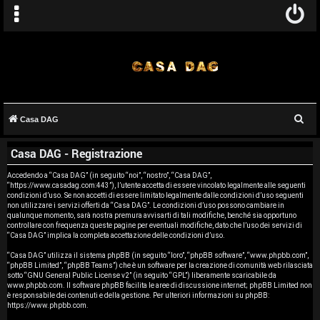
C
Casa DAG
A
e
Casa DAG - Registrazione
r
r
c
Accedendo a “Casa DAG” (in seguito “noi”, “nostro”, “Casa DAG”,
g
“https://www.casadag.com:443”), l’utente accetta di essere vincolato legalmente alle seguenti
a
condizioni d’uso. Se non accetti di essere limitato legalmente dalle condizioni d’uso seguenti
o
non utilizzare i servizi offerti da “Casa DAG”. Le condizioni d’uso possono cambiare in
qualunque momento, sarà nostra premura avvisarti di tali modifiche, benché sia opportuno
controllare con frequenza queste pagine per eventuali modifiche, dato che l’uso dei servizi di
m
“Casa DAG” implica la completa accettazione delle condizioni d’uso.
e
“Casa DAG” utilizza il sistema phpBB (in seguito “loro”, “phpBB software”, “www.phpbb.com”,
“phpBB Limited”, “phpBB Teams”) che è un software per la creazione di comunità web rilasciata
sotto “
GNU General Public License v2
” (in seguito “GPL”) liberamente scaricabile da
n
www.phpbb.com
. Il software phpBB facilita le aree di discussione internet; phpBB Limited non
è responsabile dei contenuti e della gestione. Per ulteriori informazioni su phpBB:
t
https://www.phpbb.com
.