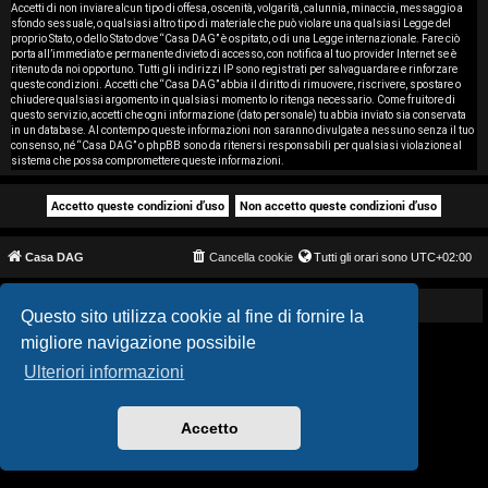
i
Accetti di non inviare alcun tipo di offesa, oscenità, volgarità, calunnia, minaccia, messaggio a
sfondo sessuale, o qualsiasi altro tipo di materiale che può violare una qualsiasi Legge del
proprio Stato, o dello Stato dove “Casa DAG” è ospitato, o di una Legge internazionale. Fare ciò
s
porta all’immediato e permanente divieto di accesso, con notifica al tuo provider Internet se è
ritenuto da noi opportuno. Tutti gli indirizzi IP sono registrati per salvaguardare e rinforzare
e
queste condizioni. Accetti che “Casa DAG” abbia il diritto di rimuovere, riscrivere, spostare o
chiudere qualsiasi argomento in qualsiasi momento lo ritenga necessario. Come fruitore di
questo servizio, accetti che ogni informazione (dato personale) tu abbia inviato sia conservata
n
in un database. Al contempo queste informazioni non saranno divulgate a nessuno senza il tuo
consenso, né “Casa DAG” o phpBB sono da ritenersi responsabili per qualsiasi violazione al
z
sistema che possa compromettere queste informazioni.
a
r
Casa DAG
Cancella cookie
Tutti gli orari sono
UTC+02:00
i
s
Powered by GIGI D'AGOSTINO
Questo sito utilizza cookie al fine di fornire la
migliore navigazione possibile
p
Ulteriori informazioni
o
s
Accetto
t