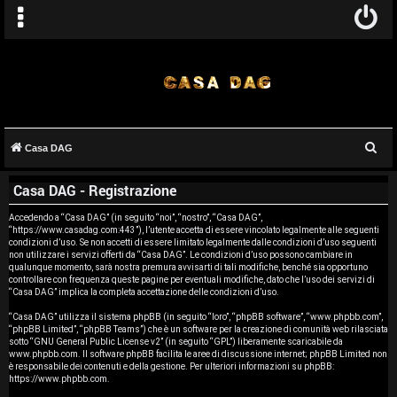
C
Casa DAG
A
e
Casa DAG - Registrazione
r
r
c
Accedendo a “Casa DAG” (in seguito “noi”, “nostro”, “Casa DAG”,
g
“https://www.casadag.com:443”), l’utente accetta di essere vincolato legalmente alle seguenti
a
condizioni d’uso. Se non accetti di essere limitato legalmente dalle condizioni d’uso seguenti
o
non utilizzare i servizi offerti da “Casa DAG”. Le condizioni d’uso possono cambiare in
qualunque momento, sarà nostra premura avvisarti di tali modifiche, benché sia opportuno
controllare con frequenza queste pagine per eventuali modifiche, dato che l’uso dei servizi di
m
“Casa DAG” implica la completa accettazione delle condizioni d’uso.
e
“Casa DAG” utilizza il sistema phpBB (in seguito “loro”, “phpBB software”, “www.phpbb.com”,
“phpBB Limited”, “phpBB Teams”) che è un software per la creazione di comunità web rilasciata
sotto “
GNU General Public License v2
” (in seguito “GPL”) liberamente scaricabile da
n
www.phpbb.com
. Il software phpBB facilita le aree di discussione internet; phpBB Limited non
è responsabile dei contenuti e della gestione. Per ulteriori informazioni su phpBB:
t
https://www.phpbb.com
.