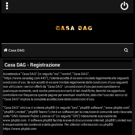
C
Casa DAG
A
e
Casa DAG - Registrazione
r
r
c
Accedendo a “Casa DAG” (in seguito “noi”, “nostro”, “Casa DAG”,
g
“https://www.casadag.com:443”), l’utente accetta di essere vincolato legalmente alle seguenti
a
condizioni d’uso. Se non accetti di essere limitato legalmente dalle condizioni d’uso seguenti
o
non utilizzare i servizi offerti da “Casa DAG”. Le condizioni d’uso possono cambiare in
qualunque momento, sarà nostra premura avvisarti di tali modifiche, benché sia opportuno
controllare con frequenza queste pagine per eventuali modifiche, dato che l’uso dei servizi di
m
“Casa DAG” implica la completa accettazione delle condizioni d’uso.
e
“Casa DAG” utilizza il sistema phpBB (in seguito “loro”, “phpBB software”, “www.phpbb.com”,
“phpBB Limited”, “phpBB Teams”) che è un software per la creazione di comunità web rilasciata
sotto “
GNU General Public License v2
” (in seguito “GPL”) liberamente scaricabile da
n
www.phpbb.com
. Il software phpBB facilita le aree di discussione internet; phpBB Limited non
è responsabile dei contenuti e della gestione. Per ulteriori informazioni su phpBB:
t
https://www.phpbb.com
.