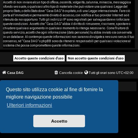
i
Accetti di non inviare alcun tipo di offesa, oscenità, volgarità, calunnia, minaccia, messaggio a
sfondo sessuale, o qualsiasi altro tipo di materiale che può violare una qualsiasi Legge del
proprio Stato, o dello Stato dove “Casa DAG” è ospitato, o di una Legge internazionale. Fare ciò
s
porta all’immediato e permanente divieto di accesso, con notifica al tuo provider Internet se è
ritenuto da noi opportuno. Tutti gli indirizzi IP sono registrati per salvaguardare e rinforzare
e
queste condizioni. Accetti che “Casa DAG” abbia il diritto di rimuovere, riscrivere, spostare o
chiudere qualsiasi argomento in qualsiasi momento lo ritenga necessario. Come fruitore di
questo servizio, accetti che ogni informazione (dato personale) tu abbia inviato sia conservata
n
in un database. Al contempo queste informazioni non saranno divulgate a nessuno senza il tuo
consenso, né “Casa DAG” o phpBB sono da ritenersi responsabili per qualsiasi violazione al
z
sistema che possa compromettere queste informazioni.
a
r
Casa DAG
Cancella cookie
Tutti gli orari sono
UTC+02:00
i
s
Powered by GIGI D'AGOSTINO
Questo sito utilizza cookie al fine di fornire la
migliore navigazione possibile
p
Ulteriori informazioni
o
s
Accetto
t