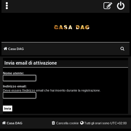
C
Casa DAG
A
e
Invia email di attivazione
r
r
c
Nome utente:
g
a
o
Indirizzo email:
Deve essere l’indirizzo email che hai inserito durante la registrazione.
m
e
n
t
Casa DAG
Cancella cookie
Tutti gli orari sono
UTC+02:00