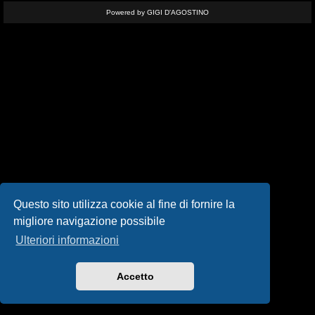
i
Powered by GIGI D'AGOSTINO
s
e
n
z
a
r
i
s
Questo sito utilizza cookie al fine di fornire la
migliore navigazione possibile
p
Ulteriori informazioni
o
s
Accetto
t