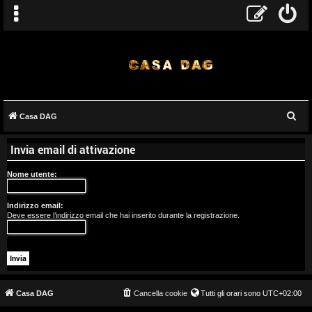
C
Casa DAG
A
e
Invia email di attivazione
r
r
c
Nome utente:
g
a
o
Indirizzo email:
Deve essere l’indirizzo email che hai inserito durante la registrazione.
m
e
n
t
Casa DAG
Cancella cookie
Tutti gli orari sono
UTC+02:00