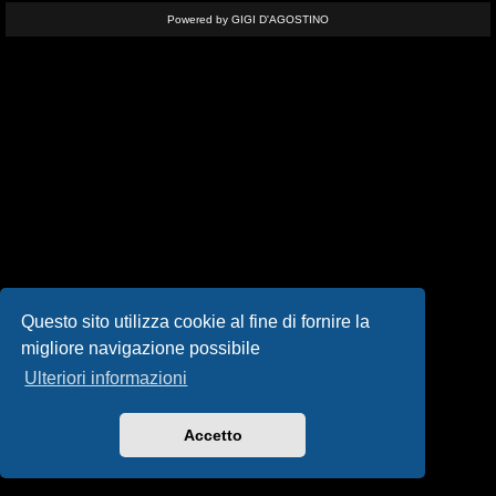
i
Powered by GIGI D'AGOSTINO
s
e
n
z
a
r
i
s
Questo sito utilizza cookie al fine di fornire la
migliore navigazione possibile
p
Ulteriori informazioni
o
s
Accetto
t