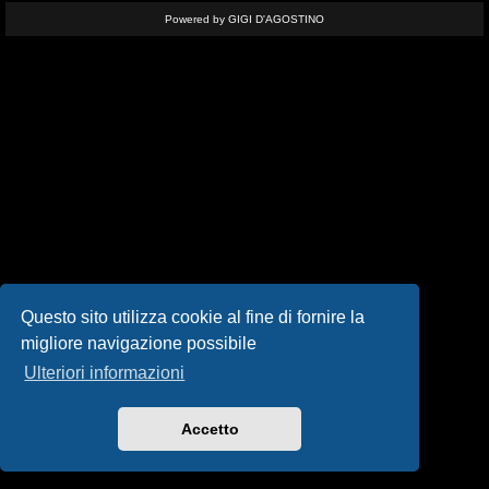
i
Powered by GIGI D'AGOSTINO
s
e
n
z
a
r
i
s
Questo sito utilizza cookie al fine di fornire la
migliore navigazione possibile
p
Ulteriori informazioni
o
s
Accetto
t