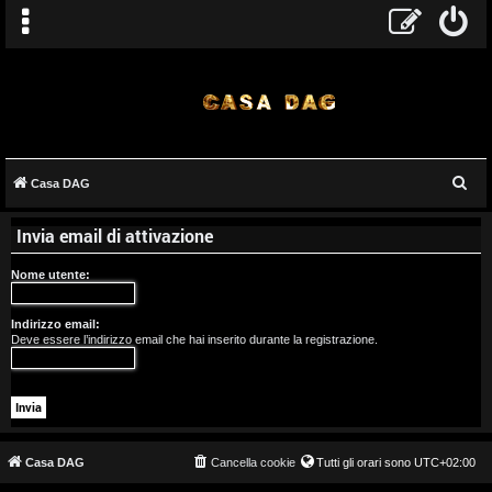
C
Casa DAG
A
e
Invia email di attivazione
r
r
c
Nome utente:
g
a
o
Indirizzo email:
Deve essere l’indirizzo email che hai inserito durante la registrazione.
m
e
n
t
Casa DAG
Cancella cookie
Tutti gli orari sono
UTC+02:00