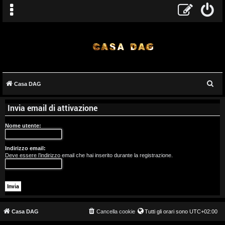
C
Casa DAG
A
e
Invia email di attivazione
r
r
c
Nome utente:
g
a
o
Indirizzo email:
Deve essere l’indirizzo email che hai inserito durante la registrazione.
m
e
n
t
Casa DAG
Cancella cookie
Tutti gli orari sono
UTC+02:00