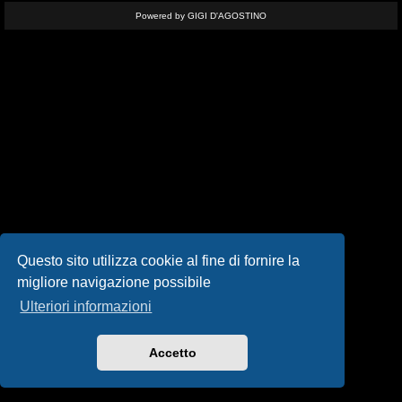
i
Powered by GIGI D'AGOSTINO
s
e
n
z
a
r
i
s
Questo sito utilizza cookie al fine di fornire la
migliore navigazione possibile
p
Ulteriori informazioni
o
s
Accetto
t