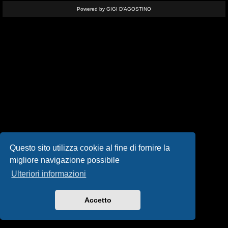
i
Powered by GIGI D'AGOSTINO
s
e
n
z
a
r
i
s
Questo sito utilizza cookie al fine di fornire la
migliore navigazione possibile
p
Ulteriori informazioni
o
s
Accetto
t