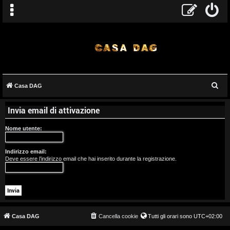
C
Casa DAG
A
e
Invia email di attivazione
r
r
c
Nome utente:
g
a
o
Indirizzo email:
Deve essere l’indirizzo email che hai inserito durante la registrazione.
m
e
n
t
Casa DAG
Cancella cookie
Tutti gli orari sono
UTC+02:00