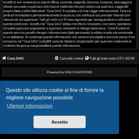
i
Accetti di non inviare alcun tipo di offesa, oscenità, volgarità, calunnia, minaccia, messaggio a
sfondo sessuale, o qualsiasi altro tipo di materiale che può violare una qualsiasi Legge del
proprio Stato, o dello Stato dove “Casa DAG” è ospitato, o di una Legge internazionale. Fare ciò
s
porta all’immediato e permanente divieto di accesso, con notifica al tuo provider Internet se è
ritenuto da noi opportuno. Tutti gli indirizzi IP sono registrati per salvaguardare e rinforzare
e
queste condizioni. Accetti che “Casa DAG” abbia il diritto di rimuovere, riscrivere, spostare o
chiudere qualsiasi argomento in qualsiasi momento lo ritenga necessario. Come fruitore di
questo servizio, accetti che ogni informazione (dato personale) tu abbia inviato sia conservata
n
in un database. Al contempo queste informazioni non saranno divulgate a nessuno senza il tuo
consenso, né “Casa DAG” o phpBB sono da ritenersi responsabili per qualsiasi violazione al
z
sistema che possa compromettere queste informazioni.
a
Casa DAG
Cancella cookie
Tutti gli orari sono
UTC+02:00
r
Powered by GIGI D'AGOSTINO
i
s
Questo sito utilizza cookie al fine di fornire la
migliore navigazione possibile
p
Ulteriori informazioni
o
s
Accetto
t