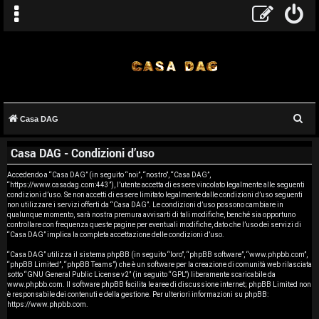
C
Casa DAG
A
e
Casa DAG - Condizioni d’uso
r
r
c
Accedendo a “Casa DAG” (in seguito “noi”, “nostro”, “Casa DAG”,
g
“https://www.casadag.com:443”), l’utente accetta di essere vincolato legalmente alle seguenti
a
condizioni d’uso. Se non accetti di essere limitato legalmente dalle condizioni d’uso seguenti
o
non utilizzare i servizi offerti da “Casa DAG”. Le condizioni d’uso possono cambiare in
qualunque momento, sarà nostra premura avvisarti di tali modifiche, benché sia opportuno
controllare con frequenza queste pagine per eventuali modifiche, dato che l’uso dei servizi di
m
“Casa DAG” implica la completa accettazione delle condizioni d’uso.
e
“Casa DAG” utilizza il sistema phpBB (in seguito “loro”, “phpBB software”, “www.phpbb.com”,
“phpBB Limited”, “phpBB Teams”) che è un software per la creazione di comunità web rilasciata
sotto “
GNU General Public License v2
” (in seguito “GPL”) liberamente scaricabile da
n
www.phpbb.com
. Il software phpBB facilita le aree di discussione internet; phpBB Limited non
è responsabile dei contenuti e della gestione. Per ulteriori informazioni su phpBB:
t
https://www.phpbb.com
.