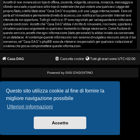
i
Accetti di non inviare alcun tipo di offesa, oscenità, volgarità, calunnia, minaccia, messaggio a
sfondo sessuale, o qualsiasi altro tipo di materiale che può violare una qualsiasi Legge del
proprio Stato, o dello Stato dove “Casa DAG” è ospitato, o di una Legge internazionale. Fare ciò
s
porta all’immediato e permanente divieto di accesso, con notifica al tuo provider Internet se è
ritenuto da noi opportuno. Tutti gli indirizzi IP sono registrati per salvaguardare e rinforzare
e
queste condizioni. Accetti che “Casa DAG” abbia il diritto di rimuovere, riscrivere, spostare o
chiudere qualsiasi argomento in qualsiasi momento lo ritenga necessario. Come fruitore di
questo servizio, accetti che ogni informazione (dato personale) tu abbia inviato sia conservata
n
in un database. Al contempo queste informazioni non saranno divulgate a nessuno senza il tuo
consenso, né “Casa DAG” o phpBB sono da ritenersi responsabili per qualsiasi violazione al
z
sistema che possa compromettere queste informazioni.
a
Casa DAG
Cancella cookie
Tutti gli orari sono
UTC+02:00
r
Powered by GIGI D'AGOSTINO
i
s
Questo sito utilizza cookie al fine di fornire la
migliore navigazione possibile
p
Ulteriori informazioni
o
s
Accetto
t