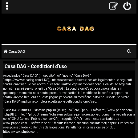
C
Casa DAG
A
e
Casa DAG - Condizioni d’uso
r
r
c
Accedendo a “Casa DAG” (in seguito “noi”, “nostro”, “Casa DAG”,
g
“https://www.casadag.com:443”), l’utente accetta di essere vincolato legalmente alle seguenti
a
condizioni d’uso. Se non accetti di essere limitato legalmente dalle condizioni d’uso seguenti
o
non utilizzare i servizi offerti da “Casa DAG”. Le condizioni d’uso possono cambiare in
qualunque momento, sarà nostra premura avvisarti di tali modifiche, benché sia opportuno
controllare con frequenza queste pagine per eventuali modifiche, dato che l’uso dei servizi di
m
“Casa DAG” implica la completa accettazione delle condizioni d’uso.
e
“Casa DAG” utilizza il sistema phpBB (in seguito “loro”, “phpBB software”, “www.phpbb.com”,
“phpBB Limited”, “phpBB Teams”) che è un software per la creazione di comunità web rilasciata
sotto “
GNU General Public License v2
” (in seguito “GPL”) liberamente scaricabile da
n
www.phpbb.com
. Il software phpBB facilita le aree di discussione internet; phpBB Limited non
è responsabile dei contenuti e della gestione. Per ulteriori informazioni su phpBB:
t
https://www.phpbb.com
.