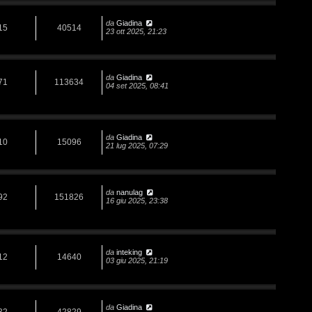
da
Giadina
15
40514
23 ott 2025, 21:23
da
Giadina
71
113634
04 set 2025, 08:41
da
Giadina
10
15096
21 lug 2025, 07:29
da
nanulag
92
151826
16 giu 2025, 23:38
da
inteking
12
14640
03 giu 2025, 21:19
da
Giadina
32
42829