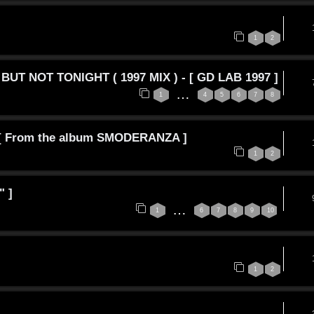
1
2
BUT NOT TONIGHT ( 1997 MIX ) - [ GD LAB 1997 ]
…
1
4
5
6
7
8
a [ From the album SMODERANZA ]
1
2
" ]
…
1
6
7
8
9
10
1
2