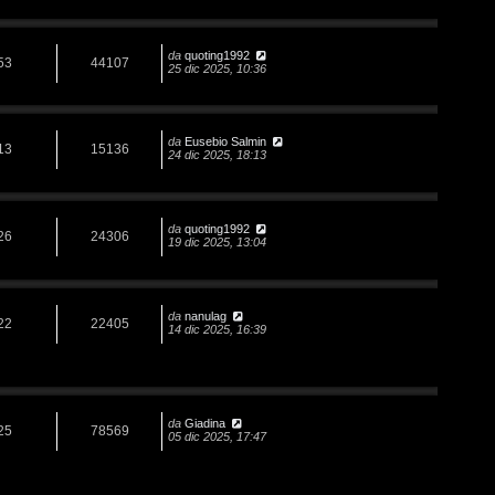
da
quoting1992
53
44107
25 dic 2025, 10:36
da
Eusebio Salmin
13
15136
24 dic 2025, 18:13
da
quoting1992
26
24306
19 dic 2025, 13:04
da
nanulag
22
22405
14 dic 2025, 16:39
da
Giadina
25
78569
05 dic 2025, 17:47