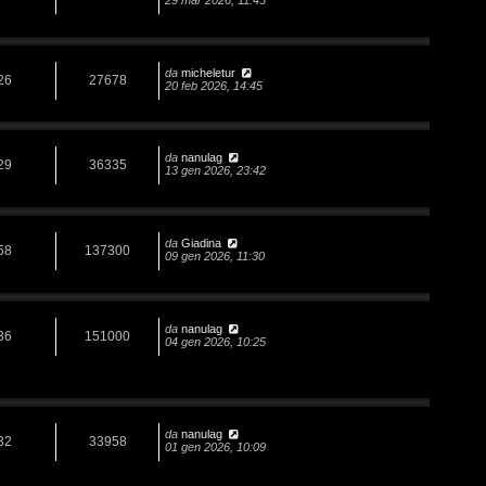
29 mar 2026, 11:43
da
micheletur
26
27678
20 feb 2026, 14:45
da
nanulag
29
36335
13 gen 2026, 23:42
da
Giadina
58
137300
09 gen 2026, 11:30
da
nanulag
36
151000
04 gen 2026, 10:25
da
nanulag
32
33958
01 gen 2026, 10:09