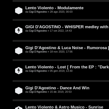
a
C
D
Lento Violento - Modulamente
da
Gigi D'Agostino
» 28 ago 2020, 00:03
/
A
V
GIGI D'AGOSTINO - WHISPER medley with 
r
da
Gigi D'Agostino
» 17 set 2022, 14:43
i
g
n
o
Gigi D’Agostino & Luca Noise - Rumoros
i
da
Gigi D'Agostino
» 18 nov 2020, 17:56
m
l
e
i
Lento Violento - Lost [ From the EP : "Dark
n
da
Gigi D'Agostino
» 05 gen 2019, 13:30
/
t
D
i
Gigi D'Agostino - Dance And Win
i
da
Gigi D'Agostino
» 15 dic 2019, 20:53
a
g
t
i
Lento Violento & Astro Musico - Sunrise