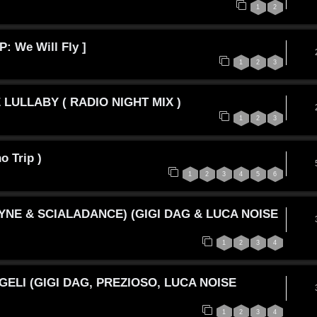
1
2
P: We Will Fly ]
1
2
3
 LULLABY ( RADIO NIGHT MIX )
1
2
3
o Trip )
1
2
3
4
5
6
 MYNE & SCIALADANCE) (GIGI DAG & LUCA NOISE
1
2
3
4
GELI (GIGI DAG, PREZIOSO, LUCA NOISE
1
2
3
4