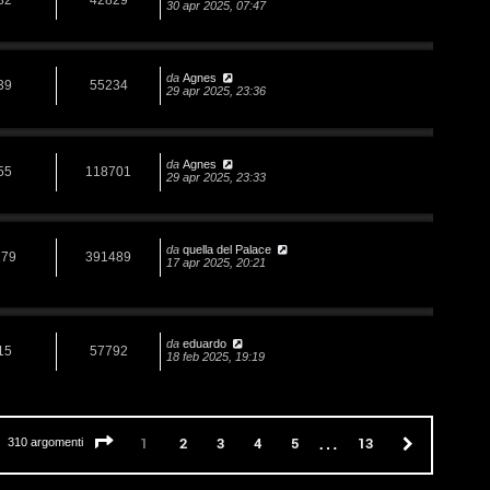
30 apr 2025, 07:47
da
Agnes
39
55234
29 apr 2025, 23:36
da
Agnes
55
118701
29 apr 2025, 23:33
da
quella del Palace
279
391489
17 apr 2025, 20:21
da
eduardo
15
57792
18 feb 2025, 19:19
…
Pagina
1
di
13
2
3
4
5
13
Prossimo
1
310 argomenti