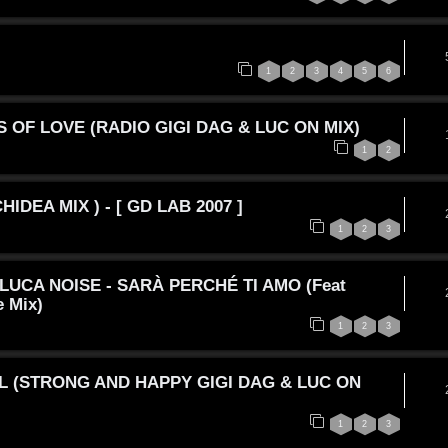
1
2
3
4
5
6
 OF LOVE (RADIO GIGI DAG & LUC ON MIX)
1
2
DEA MIX ) - [ GD LAB 2007 ]
1
2
3
LUCA NOISE - SARÀ PERCHÉ TI AMO (Feat
e Mix)
1
2
3
UL (STRONG AND HAPPY GIGI DAG & LUC ON
1
2
3