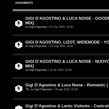
ARGOMENTI
T
L
o
GIGI D’AGOSTINO & LUCA NOISE - GOOD
o
p
MIX)
da
Gigi D'Agostino
» 27 mar 2024, 16:38
g
i
i
c
GIGI D'AGOSTINO, LIZOT, WIDEMODE - Y
n
A
da
Gigi D'Agostino
» 15 mag 2025, 18:00
t
GIGI D’AGOSTINO & LUCA NOISE - NUOV
t
MIX)
I
i
da
Gigi D'Agostino
» 22 dic 2024, 19:09
s
v
c
Gigi D’Agostino & Luca Noise - Romantic
i
da
Gigi D'Agostino
» 30 ago 2020, 19:28
r
i
G
Gigi D’Agostino & Lento Violento - Control