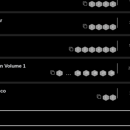
1
2
3
4
r
1
2
3
4
1
2
3
4
5
6
on Volume 1
…
1
24
25
26
27
28
ico
1
2