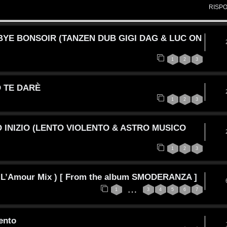
RISP
BYE BONSOIR (TANZEN DUB GIGI DAG & LUC ON
1
2
3
O TE DARÈ
1
2
3
O INIZIO (LENTO VIOLENTO & ASTRO MUSICO
1
2
3
 ( L’Amour Mix ) [ From the album SMODERANZA ]
…
1
3
4
5
6
7
ento