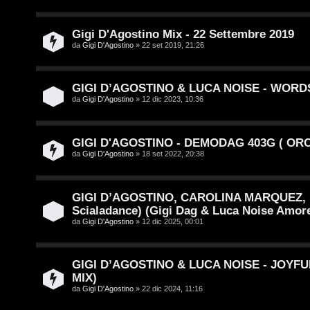
i
n
s
Gigi D'Agostino Mix - 22 Settembre 2019
T
da
Gigi D'Agostino
» 22 set 2019, 21:26
e
o
n
u
GIGI D’AGOSTINO & LUCA NOISE - WORDS
z
da
Gigi D'Agostino
» 12 dic 2023, 10:36
r
a
GIGI D'AGOSTINO - DEMODAG 403G ( ORCHI
r
M
da
Gigi D'Agostino
» 18 set 2022, 20:38
i
u
s
s
GIGI D’AGOSTINO, CAROLINA MARQUEZ, 
Scialadance) (Gigi Dag & Luca Noise Amor
p
i
da
Gigi D'Agostino
» 12 dic 2025, 00:01
o
c
s
a
GIGI D’AGOSTINO & LUCA NOISE - JOYF
MIX)
t
:
da
Gigi D'Agostino
» 22 dic 2024, 11:16