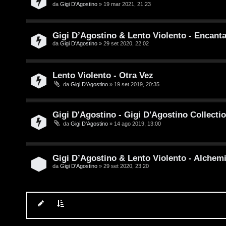
t
da
Gigi D'Agostino
» 19 mar 2021, 21:23
t
i
a
Gigi D’Agostino & Lento Violento - Encanta
v
da
Gigi D'Agostino
» 29 set 2020, 22:02
l
i
S
Lento Violento - Otra Vez
t
da
Gigi D'Agostino
» 19 set 2019, 20:35
C
o
e
Gigi D'Agostino - Gigi D'Agostino Collecti
r
da
Gigi D'Agostino
» 14 ago 2019, 13:00
r
e
c
:
Gigi D’Agostino & Lento Violento - Alchem
a
G
da
Gigi D'Agostino
» 29 set 2020, 23:20
i
g
F
i