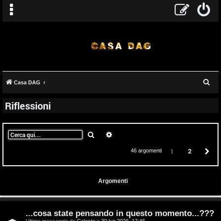
C
Casa DAG
e
Riflessioni
r
c
a
Cerca
Ricerca avanzata
2
P
1
46 argomenti
Argomenti
...cosa state pensando in questo momento...???
Ultimo messaggio da
Celeste
«
30 lug 2026, 17:46