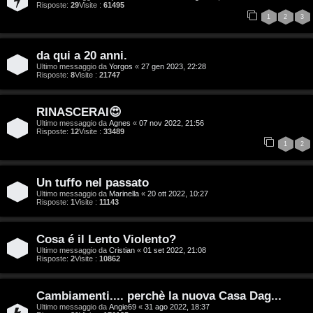
Risposte:
29
Visite :
61495
i
1
2
3
t
da qui a 20 anni.
a
Ultimo messaggio da
Yorgos
«
27 gen 2023, 22:28
Risposte:
8
Visite :
21747
l
S
RINASCERAI😍
Ultimo messaggio da
Agnes
«
07 nov 2022, 21:56
Risposte:
12
Visite :
33489
t
1
2
o
Un tuffo nel passato
r
Ultimo messaggio da
Marinella
«
20 ott 2022, 10:27
Risposte:
1
Visite :
11143
e
:
Cosa é il Lento Violento?
Ultimo messaggio da
Cristian
«
01 set 2022, 21:08
G
Risposte:
2
Visite :
10862
i
Cambiamenti.... perchè la nuova Casa Dag...
g
Ultimo messaggio da
Angie69
«
31 ago 2022, 18:37