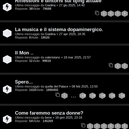
Riflessioni e dintorni sul djing attuale
r
i
Ultimo messaggio da
Giadina
«
27 giu 2025, 14:40
Risposte:
38
Visite :
79688
1
2
3
4
g
n
o
T
La musica e il sistema dopaminergico.
m
o
Ultimo messaggio da
Giadina
«
27 apr 2025, 18:35
Risposte:
6
Visite :
18020
e
u
Il Mon ..
n
r
Ultimo messaggio da
valeriotanz
«
18 mar 2025, 22:57
Risposte:
11
Visite :
99616
t
1
2
M
i
u
Spero...
a
Ultimo messaggio da
quella del Palace
«
08 feb 2025, 13:50
s
Risposte:
1416
Visite :
1890455
t
…
1
138
139
140
141
142
i
t
c
Come faremmo senza donne?
i
a
Ultimo messaggio da
bene
«
18 gen 2025, 23:18
Risposte:
54
Visite :
145269
v
1
2
3
4
5
6