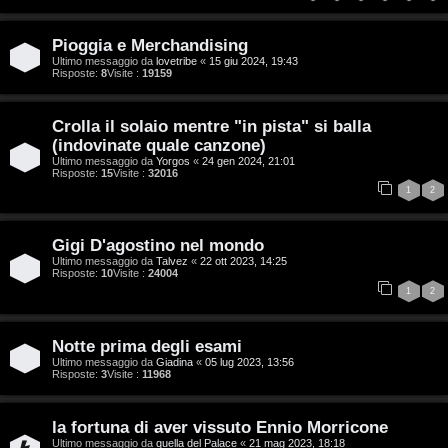
:
i
C
Pioggia e Merchandising
D
Ultimo messaggio da
lovetribe
«
15 giu 2024, 19:43
Risposte:
8
Visite :
19159
C
/
Crolla il solaio mentre "in pista" si balla
e
V
(indovinate quale canzone)
Ultimo messaggio da
Yorgos
«
24 gen 2024, 21:01
r
i
Risposte:
15
Visite :
32016
1
2
c
n
a
i
Gigi D'agostino nel mondo
Ultimo messaggio da
Talvez
«
22 ott 2023, 14:25
l
Risposte:
10
Visite :
24004
1
2
i
F
/
Notte prima degli esami
A
Ultimo messaggio da
Giadina
«
05 lug 2023, 13:56
D
Risposte:
3
Visite :
11968
Q
i
la fortuna di aver vissuto Ennio Morricone
g
Ultimo messaggio da
quella del Palace
«
21 mag 2023, 18:18