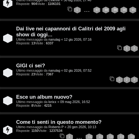
Risposte:
904
Visite :
1106101
…
1
87
88
89
90
91
T
A
o
Dai live nei capannoni di Calitri del 2009 agli
show di oggi...
r
p
Ultimo messaggio da
nanulag
«
12 giu 2026, 07:16
Risposte:
13
Visite :
6337
g
i
1
2
o
c
GIGI ci sei?
m
A
Ultimo messaggio da
nanulag
«
02 giu 2026, 07:52
Risposte:
23
Visite :
7367
e
t
1
2
3
n
t
Esce un album nuovo?
t
i
Ultimo messaggio da
lorixx
«
09 mag 2026, 16:52
Risposte:
8
Visite :
4215
i
v
s
i
Come ti senti in questo momento?
Ultimo messaggio da
Roberto P
«
20 gen 2026, 10:13
e
Risposte:
1150
Visite :
1237534
…
G
1
112
113
114
115
116