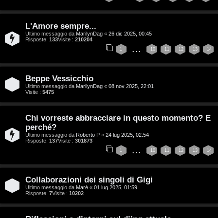
n
i
z
L'Amore sempre...
g
Ultimo messaggio da
MarilynDag
«
26 dic 2025, 00:45
a
Risposte:
133
Visite :
210204
i
…
1
10
11
12
13
14
r
D
i
Beppe Vessicchio
'
s
Ultimo messaggio da
MarilynDag
«
08 nov 2025, 22:01
Visite :
5475
A
p
g
Chi vorreste abbracciare in questo momento? E
o
perché?
o
Ultimo messaggio da
Roberto P
«
24 lug 2025, 02:54
s
Risposte:
137
Visite :
301873
s
…
1
10
11
12
13
14
t
t
a
i
Collaborazioni dei singoli di Gigi
Ultimo messaggio da
Marè
«
01 lug 2025, 01:59
n
Risposte:
7
Visite :
10202
A
o