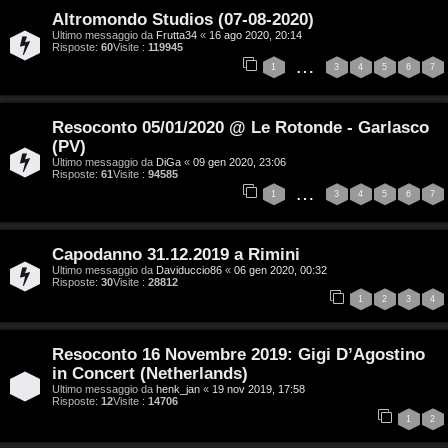
Altromondo Studios (07-08-2020)
A
o
Ultimo messaggio da
Frutta34
«
16 ago 2020, 20:14
Risposte:
60
Visite :
119945
r
i
…
1
3
4
5
6
7
g
n
o
T
Resoconto 05/01/2020 @ Le Rotonde - Garlasco
(PV)
m
o
Ultimo messaggio da
DiGa
«
09 gen 2020, 23:06
Risposte:
61
Visite :
94585
…
e
u
1
3
4
5
6
7
n
r
Capodanno 31.12.2019 a Rimini
t
Ultimo messaggio da
Daviduccio86
«
06 gen 2020, 00:32
M
Risposte:
30
Visite :
28812
i
1
2
3
4
u
a
s
Resoconto 16 Novembre 2019: Gigi D’Agostino
t
in Concert (Netherlands)
i
Ultimo messaggio da
henk_jan
«
19 nov 2019, 17:58
t
Risposte:
12
Visite :
14706
c
1
2
i