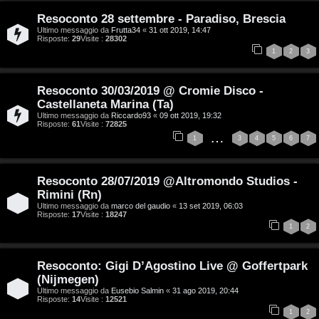
a
v
Resoconto 28 settembre - Paradiso, Brescia
:
Ultimo messaggio da
Frutta34
«
31 ott 2019, 14:47
i
Risposte:
29
Visite :
28302
C
1
2
3
D
Resoconto 30/03/2019 @ Cromie Disco -
C
/
Castellaneta Marina (Ta)
Ultimo messaggio da
Riccardo93
«
09 ott 2019, 19:32
e
V
Risposte:
61
Visite :
72825
…
1
3
4
5
6
7
r
i
c
n
Resoconto 28/07/2019 @Altromondo Studios -
a
i
Rimini (Rn)
Ultimo messaggio da
marco del gaudio
«
13 set 2019, 06:03
Risposte:
17
Visite :
18247
l
1
2
i
F
Resoconto: Gigi D’Agostino Live @ Goffertpark
/
A
(Nijmegen)
D
Ultimo messaggio da
Eusebio Salmin
«
31 ago 2019, 20:44
Risposte:
14
Visite :
12521
Q
1
2