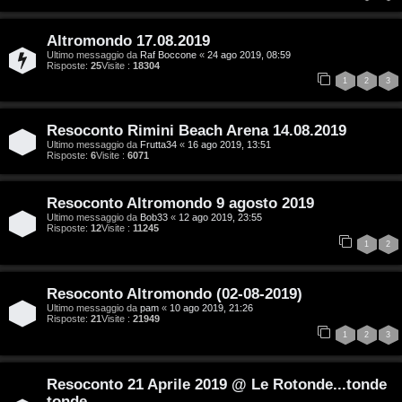
i
g
Altromondo 17.08.2019
i
Ultimo messaggio da
Raf Boccone
«
24 ago 2019, 08:59
Risposte:
25
Visite :
18304
1
2
3
t
a
Resoconto Rimini Beach Arena 14.08.2019
l
Ultimo messaggio da
Frutta34
«
16 ago 2019, 13:51
Risposte:
6
Visite :
6071
S
Resoconto Altromondo 9 agosto 2019
t
Ultimo messaggio da
Bob33
«
12 ago 2019, 23:55
Risposte:
12
Visite :
11245
o
1
2
r
Resoconto Altromondo (02-08-2019)
e
Ultimo messaggio da
pam
«
10 ago 2019, 21:26
Risposte:
21
Visite :
21949
:
1
2
3
G
Resoconto 21 Aprile 2019 @ Le Rotonde...tonde
i
tonde