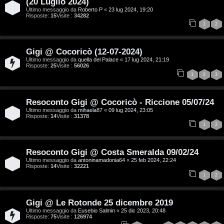
(20 Luglio 2024)
Ultimo messaggio da
Roberto P
«
23 lug 2024, 19:20
Risposte:
15
Visite :
34282
1
2
T
Gigi @ Cocoricò (12-07-2024)
A
o
Ultimo messaggio da
quella del Palace
«
17 lug 2024, 21:19
Risposte:
25
Visite :
56026
1
2
3
r
p
g
i
Resoconto Gigi @ Cocoricò - Riccione 05/07/24
Ultimo messaggio da
mihaela87
«
09 lug 2024, 23:05
o
c
Risposte:
14
Visite :
31378
1
2
m
A
e
t
Resoconto Gigi @ Costa Smeralda 09/02/24
Ultimo messaggio da
antoninamadonia64
«
25 feb 2024, 22:24
n
t
Risposte:
14
Visite :
32221
1
2
t
i
i
v
Gigi @ Le Rotonde 25 dicembre 2019
Ultimo messaggio da
Eusebio Salmin
«
25 dic 2023, 20:48
s
i
Risposte:
75
Visite :
126974