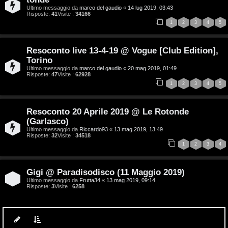
Ultimo messaggio da
marco del gaudio
«
14 lug 2019, 03:43
g
Risposte:
41
Visite :
34166
1
2
3
4
5
i
D
Resoconto live 13-4-19 @ Vogue [Club Edition],
Torino
’
Ultimo messaggio da
marco del gaudio
«
20 mag 2019, 01:49
Risposte:
47
Visite :
62928
A
1
2
3
4
5
g
Resoconto 20 Aprile 2019 @ Le Rotonde
o
(Garlasco)
Ultimo messaggio da
Riccardo93
«
13 mag 2019, 13:49
s
Risposte:
32
Visite :
34518
1
2
3
4
t
i
Gigi @ Paradisodisco (11 Maggio 2019)
Ultimo messaggio da
Frutta34
«
13 mag 2019, 09:14
n
Risposte:
3
Visite :
6258
o
P