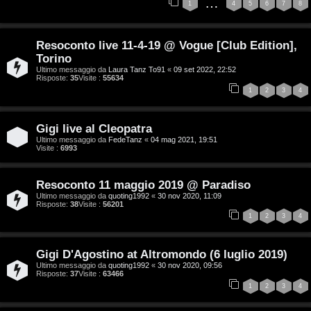
…
1
4
5
6
7
8
e
G
n
i
Resoconto live 11-4-19 @ Vogue [Club Edition],
z
Torino
g
Ultimo messaggio da
Laura Tanz To91
«
09 set 2022, 22:52
Risposte:
35
Visite :
55634
a
i
1
2
3
4
r
D
i
Gigi live al Cleopatra
'
Ultimo messaggio da
FedeTanz
«
04 mag 2021, 19:51
Visite :
6993
s
A
p
Resoconto 11 maggio 2019 @ Paradiso
g
Ultimo messaggio da
quoting1992
«
30 nov 2020, 11:09
o
Risposte:
38
Visite :
56201
o
1
2
3
4
s
s
t
Gigi D'Agostino at Altromondo (6 luglio 2019)
t
Ultimo messaggio da
quoting1992
«
30 nov 2020, 09:56
a
Risposte:
37
Visite :
63466
i
1
2
3
4
n