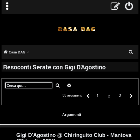
C
Casa DAG
e
Resoconti Serate con Gigi D'Agostino
r
c
a
Cerca
Ricerca avanzata
Precedente
1
3
P
2
55 argomenti
Argomenti
Gigi D'Agostino @ Chiringuito Club - Mantova