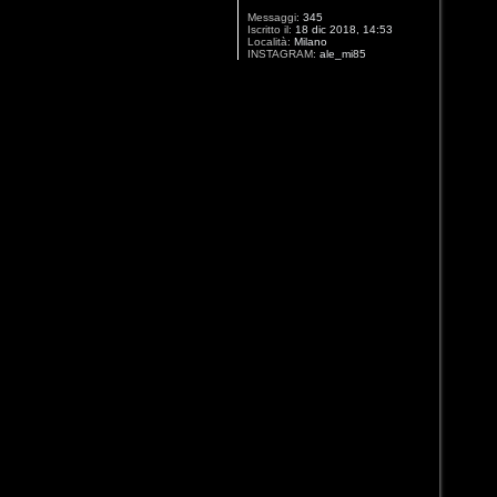
Messaggi:
345
Iscritto il:
18 dic 2018, 14:53
Località:
Milano
INSTAGRAM:
ale_mi85