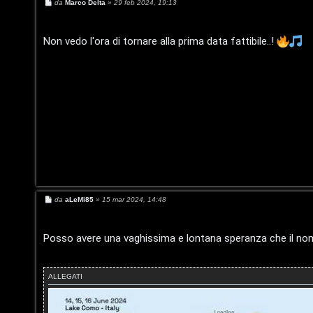
L
o
M
da
Marco Delta
»
29 feb 2024, 19:13
e
o
p
s
s
a
Non vedo l'ora di tornare alla prima data fattibile..!
g
i
g
g
i
i
c
o
n
A
t
t
I
i
s
v
c
M
da
aLeMi85
»
15 mar 2024, 14:48
e
i
s
r
s
a
Posso avere una vaghissima e lontana speranza che il nome i
g
i
G
g
i
v
i
o
ALLEGATI
i
g