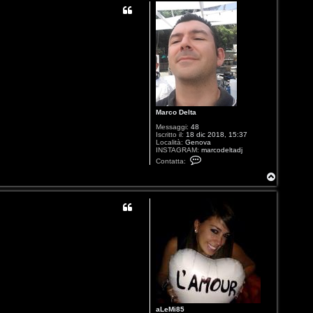
Marco Delta
Messaggi:
48
Iscritto il:
18 dic 2018, 15:37
Località:
Genova
INSTAGRAM:
marcodeltadj
C
Contatta:
o
n
T
t
o
a
p
t
t
a
M
a
r
c
o
D
e
l
t
a
aLeMi85