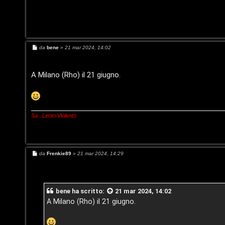
/
A
V
r
i
g
M
da
bene
»
21 mar 2024, 14:02
e
n
s
o
s
i
a
A Milano (Rho) il 21 giugno.
g
m
g
l
i
e
o
i
n
Sa...Lento Violento
/
t
D
i
M
da
Frenkie89
»
21 mar 2024, 14:29
i
e
s
a
s
g
a
t
g
bene
ha scritto:
21 mar 2024, 14:02
g
i
i
t
A Milano (Rho) il 21 giugno.
o
t
i