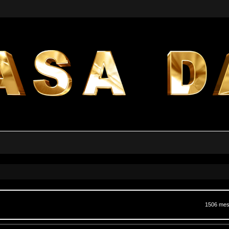
a avanzata
1506 me