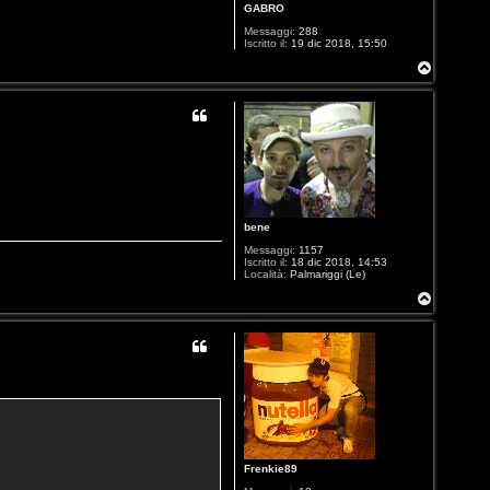
GABRO
Messaggi:
288
Iscritto il:
19 dic 2018, 15:50
T
o
p
bene
Messaggi:
1157
Iscritto il:
18 dic 2018, 14:53
Località:
Palmariggi (Le)
T
o
p
Frenkie89