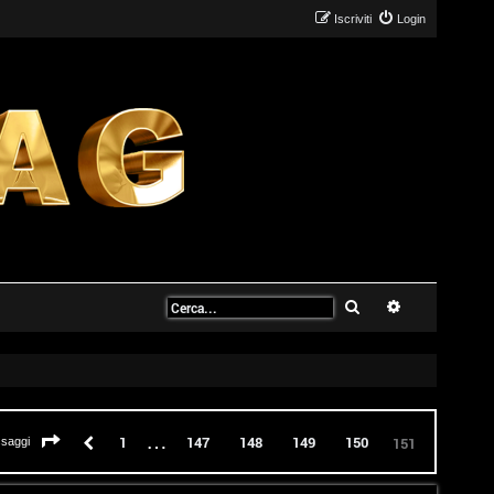
Iscriviti
Login
Cerca
Ricerca avanz
…
Pagina
151
di
151
Precedente
1
147
148
149
150
151
ssaggi