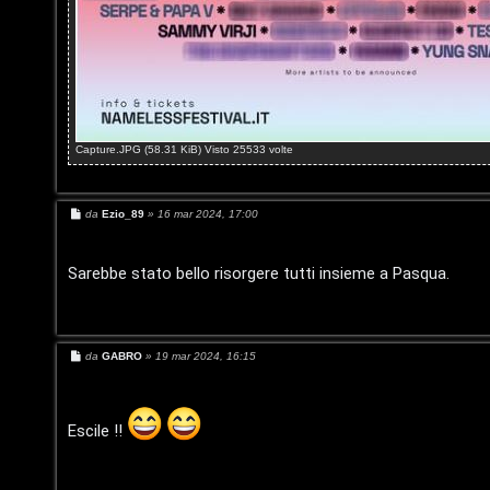
T
e
o
n
u
z
r
a
Capture.JPG (58.31 KiB) Visto 25533 volte
r
M
i
u
M
da
Ezio_89
»
16 mar 2024, 17:00
e
s
s
s
s
a
Sarebbe stato bello risorgere tutti insieme a Pasqua.
p
i
g
g
i
o
c
o
s
a
M
da
GABRO
»
19 mar 2024, 16:15
e
s
t
:
s
a
a
C
g
Escile !!
g
i
D
o