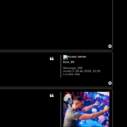
T
o
p
Ezio_89
Messaggi:
190
Iscritto il:
29 dic 2018, 22:35
Località:
Asti
T
o
p