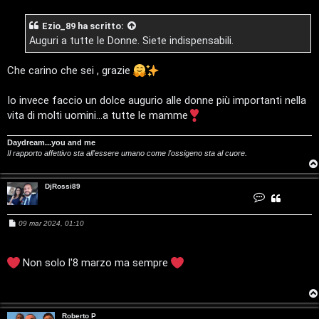
r
p
a
g
Ezio_89
ha scritto:
g
g
i
i
Auguri a tutte le Donne. Siete indispensabili.
o
o
c
Che carino che sei , grazie
m
A
Io invece faccio un dolce augurio alle donne più importanti nella
e
t
vita di molti uomini...a tutte le mamme
n
t
Daydream...you and me
t
i
Il rapporto affettivo sta all'essere umano come l'ossigeno sta al cuore.
i
v
DjRossi89
C
s
i
o
n
t
e
M
09 mar 2024, 01:10
a
e
G
t
s
t
n
a
s
D
i
a
Non solo l'8 marzo ma sempre
j
g
z
R
g
o
g
i
s
a
s
o
i
i
8
Roberto P