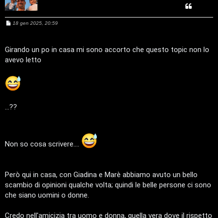
r
9
D
i
M
18 gen 2025, 20:59
'
e
s
s
A
s
a
Girando un po in casa mi sono accorto che questo topic non lo
p
g
g
avevo letto
g
o
i
o
o
s
s
t
...??
t
a
i
n
Non so cosa scrivere....
A
o
r
i
Però qui in casa, con Giadina e Marè abbiamo avuto un bello
scambio di opinioni qualche volta; quindi le belle persone ci sono
g
n
che siano uomini o donne.
o
T
Credo nell'amicizia tra uomo e donna, quella vera dove il rispetto