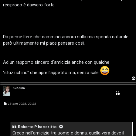
m
o
reciproco è davvero forte.
e
u
n
r
t
Da premettere che cammino ancora sulla mia sponda naturale
M
però ultimamente mi piace pensare così.
i
u
a
s
Ad un rapporto sincero d'amicizia anche con qualche
t
i
"stuzzichino" che apre l'appetito ma, senza sale
t
c
i
Giadina
a
v
:
M
18 gen 2025, 22:28
i
e
C
s
s
a
D
g
Roberto P
ha scritto:
g
i
C
/
Credo nell'amicizia tra uomo e donna, quella vera dove il
o