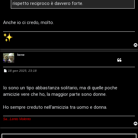
rispetto reciproco è davvero forte.
e
V
r
i
Anche io ci credo, molto.
c
n
a
i
l
bene
i
F
/
M
18 gen 2025, 23:18
A
e
s
D
s
Q
a
Io sono un tipo abbastanza solitario, ma di quelle poche
i
g
amicizie vere che ho, la maggior parte sono donne.
g
i
g
o
Ho sempre creduto nell'amicizia tra uomo e donna.
i
Sa...Lento Violento
t
a