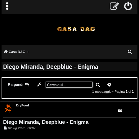
T
C
Casa DAG
e
A
o
Diego Miranda, Deepblue - Enigma
r
r
p
c
g
i
a
Cerca
Ricerca avanz
Rispondi
o
c
1 messaggio • Pagina
1
di
1
m
A
DryFood
e
t
Diego Miranda, Deepblue - Enigma
n
t
M
02 lug 2025, 20:07
e
t
i
s