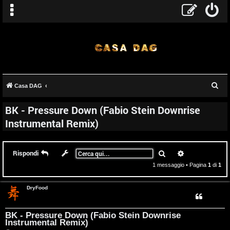
T
C
Casa DAG
e
A
o
BK - Pressure Down (Fabio Stein Downrise
r
r
p
Instrumental Remix)
c
a
g
i
Cerca
Ricerca avanz
Rispondi
o
c
1 messaggio • Pagina
1
di
1
m
A
DryFood
e
t
n
t
BK - Pressure Down (Fabio Stein Downrise
Instrumental Remix)
t
i