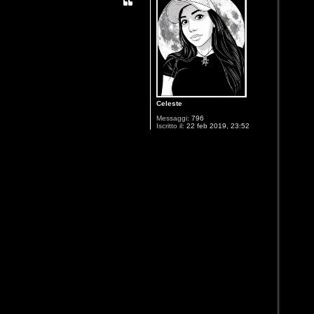
Celeste
Messaggi:
796
Iscritto il:
22 feb 2019, 23:52