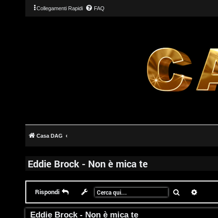
Collegamenti Rapidi
FAQ
T
L
o
o
p
Casa DAG
g
i
Eddie Brock - Non è mica te
i
c
n
A
Cerca
Ricerc
Rispondi
t
Eddie Brock - Non è mica te