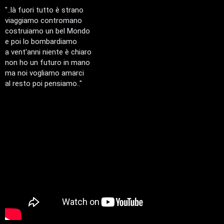
s
t
i
a
"..là fuori tutto è strano
g
viaggiamo contromano
g
i
v
i
costruiamo un bel Mondo
o
s
i
e poi lo bombardiamo
a vent'anni niente è chiaro
e
non ho un futuro in mano
G
ma noi vogliamo amarci
n
i
al resto poi pensiamo.."
z
g
a
i
r
D
i
'
s
A
p
g
o
o
s
s