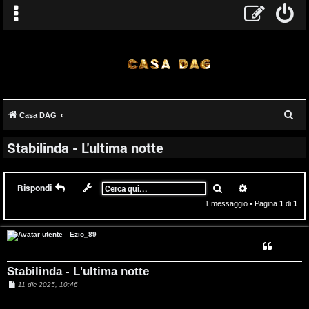
C
Casa DAG
T
e
Stabilinda - L'ultima notte
r
A
o
c
r
p
a
Cerca
Ricerca avanz
Rispondi
g
i
1 messaggio • Pagina
1
di
1
o
c
Ezio_89
m
A
Stabilinda - L'ultima notte
e
t
M
11 dic 2025, 10:46
e
n
t
s