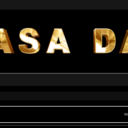
a avanzata
50