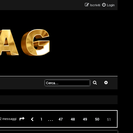
Iscriviti
Login
Cerca
Ricerca avanz
…
Pagina
51
di
51
Precedente
1
47
48
49
50
51
2 messaggi