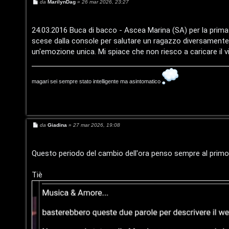
M
da
MarilynDag
»
26 mar 2026, 23:27
e
g
i
s
s
i
c
a
24.03.2016 Buca di bacco - Ascea Marina (SA) per la prima v
g
scese dalla console per salutare un ragazzo diversamente
g
n
A
i
un'emozione unica. Mi spiace che non riesco a caricare il v
o
t
t
magari sei sempre stato intelligente ma asintomatico
I
i
s
v
c
M
da
Giadina
»
27 mar 2026, 19:08
e
i
s
r
s
a
Questo periodo del cambio dell'ora penso sempre al primo
i
G
g
g
i
Tiè
v
i
o
i
g
t
i