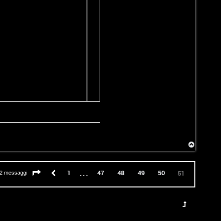
T
o
p
…
Pagina
51
di
51
Precedente
1
47
48
49
50
51
2 messaggi