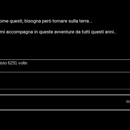
sto 6291 volte
50