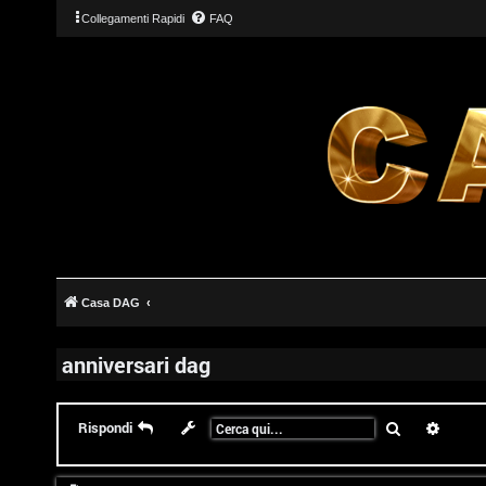
Collegamenti Rapidi
FAQ
Casa DAG
anniversari dag
T
Cerca
Ricerc
Rispondi
L
o
o
p