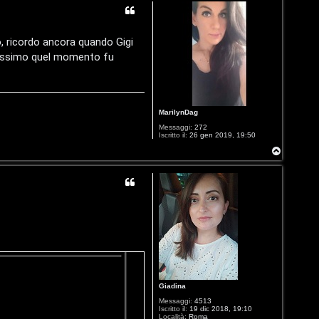
mo, ricordo ancora quando Gigi
enissimo quel momento fu
MarilynDag
Messaggi:
272
Iscritto il:
26 gen 2019, 19:50
T
o
p
Giadina
Messaggi:
4513
Iscritto il:
19 dic 2018, 19:10
Località:
Roma