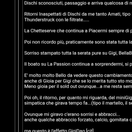
o
n
u
z
r
a
r
M
i
u
s
s
p
i
o
c
s
a
t
:
a
C
D
/
A