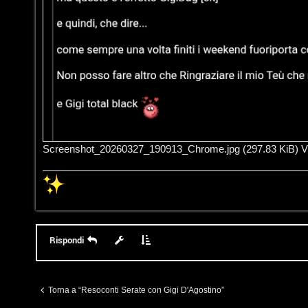
V
r
i
g
n
o
i
m
l
e
i
n
/
Screenshot_20260327_190913_Chrome.jpg (297.83 KiB) Vi
t
D
i
i
a
g
t
i
Rispondi
t
t
i
a
Torna a “Resoconti Serate con Gigi D'Agostino”
v