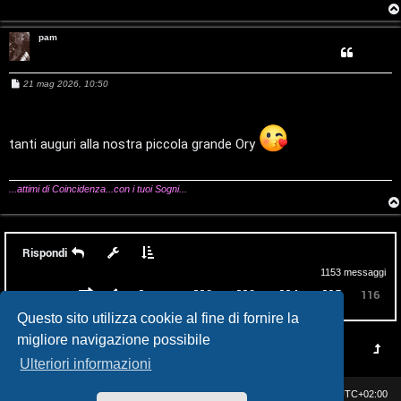
o
s
s
pam
t
t
a
M
i
21 mag 2026, 10:50
e
s
n
s
a
g
tanti auguri alla nostra piccola grande Ory
A
o
g
i
r
i
o
...attimi di Coincidenza...con i tuoi Sogni...
g
n
o
T
Rispondi
m
o
1153 messaggi
…
Pagina
116
di
116
Precedente
1
112
113
114
115
116
e
u
Questo sito utilizza cookie al fine di fornire la
n
r
migliore navigazione possibile
t
Ulteriori informazioni
M
i
Casa DAG
Cancella cookie
Tutti gli orari sono
UTC+02:00