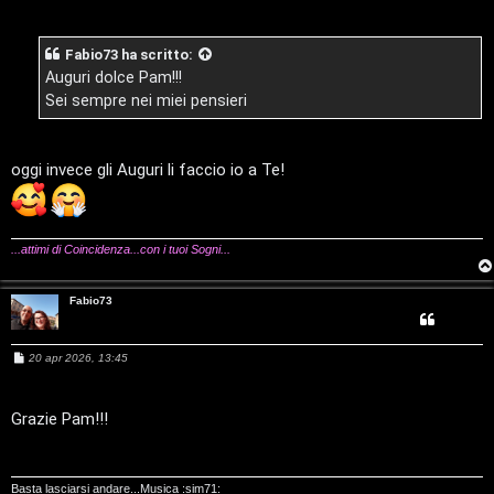
s
n
t
a
g
Fabio73
ha scritto:
t
i
g
i
Auguri dolce Pam!!!
o
i
v
Sei sempre nei miei pensieri
s
i
oggi invece gli Auguri li faccio io a Te!
e
G
n
i
z
...attimi di Coincidenza...con i tuoi Sogni...
g
a
i
Fabio73
r
D
i
M
20 apr 2026, 13:45
'
e
s
s
s
A
a
Grazie Pam!!!
p
g
g
g
i
o
o
Basta lasciarsi andare...Musica :sim71: